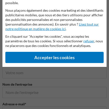
possible.
Pictogrammes et panneaux de sécurité
Nous plaçons également des cookies marketing et des identifiants
publicitaires mobiles, que nous et des tiers utilisons pour afficher
des publicités personnalisées et non personnalisées
(personnalisation des annonces). En savoir plus ?
Lisez tout sur
notre politique en matière de cookies ici
.
En cliquant sur "Accepter les cookies", vous acceptez les
paramètres de tous les cookies. Si vous sélectionner
refuser
, nous
ne placerons que des cookies fonctionnels et analytiques.
Accepter les cookies
Poser votre question à Panneausecurite.be
Nom*
Nom de l'entreprise
Adresse e-mail*