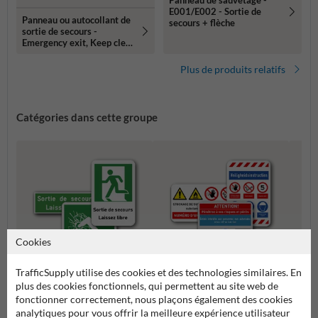
Panneau de sauvetage -
E001/E002 - Sortie de
Panneau ou autocollant de
secours + flèche
sortie de secours -
Emergency exit, Keep clear
- Réfléchissant
Plus de produits relatifs
Catégories dans cette groupe
Cookies
TrafficSupply utilise des cookies et des technologies similaires. En
plus des cookies fonctionnels, qui permettent au site web de
Panneaux de sortie de
Composez vos propres
Panne
fonctionner correctement, nous plaçons également des cookies
secours
panneaux de sécurité
rasse
analytiques pour vous offrir la meilleure expérience utilisateur