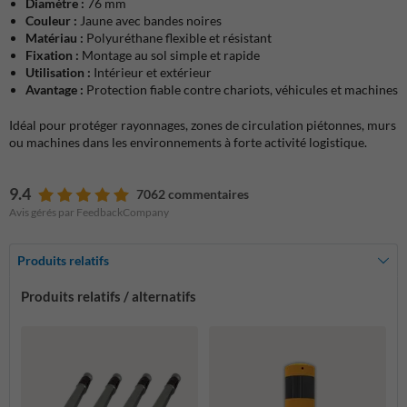
Diamètre :
76 mm
Couleur :
Jaune avec bandes noires
Matériau :
Polyuréthane flexible et résistant
Fixation :
Montage au sol simple et rapide
Utilisation :
Intérieur et extérieur
Avantage :
Protection fiable contre chariots, véhicules et machines
Idéal pour protéger rayonnages, zones de circulation piétonnes, murs
ou machines dans les environnements à forte activité logistique.
9.4
7062 commentaires
Avis gérés par FeedbackCompany
Produits relatifs
Produits relatifs / alternatifs