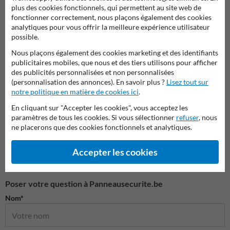
plus des cookies fonctionnels, qui permettent au site web de
fonctionner correctement, nous plaçons également des cookies
analytiques pour vous offrir la meilleure expérience utilisateur
possible.
Montage sur le sol
Montage dans le sol
SlowS
Nous plaçons également des cookies marketing et des identifiants
publicitaires mobiles, que nous et des tiers utilisons pour afficher
des publicités personnalisées et non personnalisées
Poteaux de protection
(personnalisation des annonces). En savoir plus ?
Lisez tout sur
notre politique en matière de cookies ici
.
En cliquant sur "Accepter les cookies", vous acceptez les
paramètres de tous les cookies. Si vous sélectionner
refuser
, nous
ne placerons que des cookies fonctionnels et analytiques.
Accepter les cookies
Poser votre question à Panneausecurite.be
Nom*