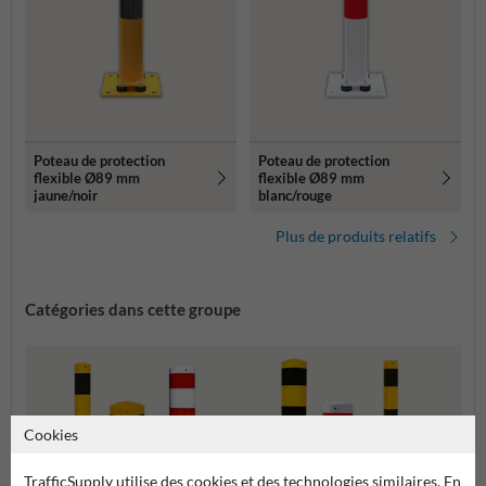
Poteau de protection
Poteau de protection
flexible Ø89 mm
flexible Ø89 mm
jaune/noir
blanc/rouge
Plus de produits relatifs
Catégories dans cette groupe
Cookies
TrafficSupply utilise des cookies et des technologies similaires. En