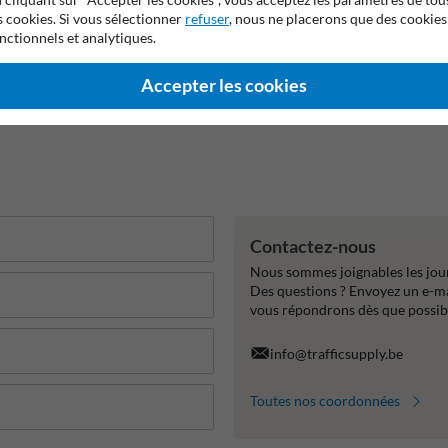
s cookies. Si vous sélectionner
refuser
, nous ne placerons que des cookies
nctionnels et analytiques.
Accepter les cookies
Contactez-nous
Nous sommes joignables les jour
Des questions ? Envoyez un e-m
vous répondrons dès que possib
info@trafficsupply.be
Toutes nos coordonnées