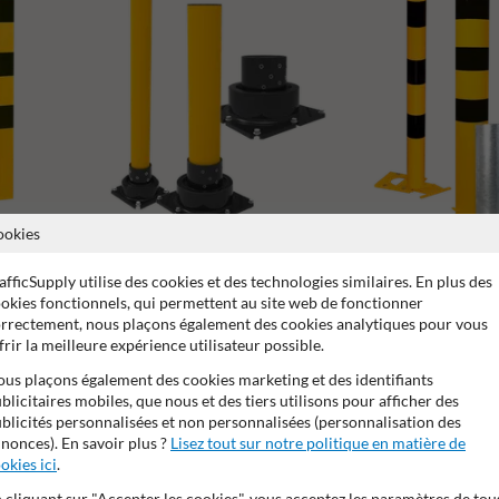
ookies
SlowStop
Poteau amovible
afficSupply utilise des cookies et des technologies similaires. En plus des
okies fonctionnels, qui permettent au site web de fonctionner
rrectement, nous plaçons également des cookies analytiques pour vous
frir la meilleure expérience utilisateur possible.
us plaçons également des cookies marketing et des identifiants
blicitaires mobiles, que nous et des tiers utilisons pour afficher des
blicités personnalisées et non personnalisées (personnalisation des
nonces). En savoir plus ?
Lisez tout sur notre politique en matière de
okies ici
.
 cliquant sur "Accepter les cookies", vous acceptez les paramètres de tou