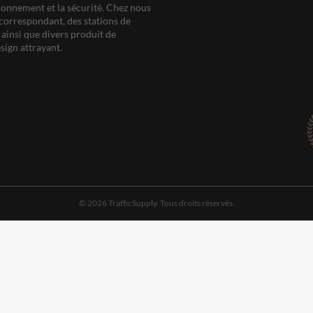
ationnement et la sécurité. Chez nous
correspondant, des stations de
ainsi que divers produit de
sign attrayant.
© 2026 TrafficSupply. Tous droits réservés.