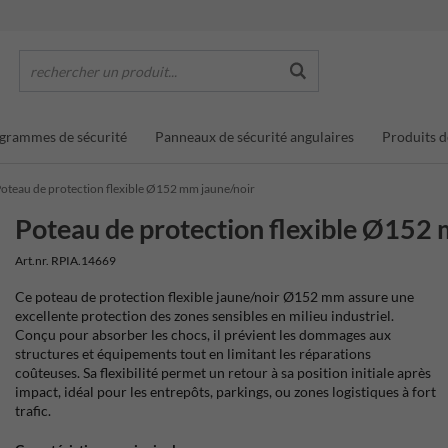
rechercher un produit...
grammes de sécurité
Panneaux de sécurité angulaires
Produits d
oteau de protection flexible Ø152 mm jaune/noir
Poteau de protection flexible Ø152
Art.nr. RPIA.14669
Ce poteau de protection flexible jaune/noir Ø152 mm assure une
excellente protection des zones sensibles en milieu industriel.
Conçu pour absorber les chocs, il prévient les dommages aux
structures et équipements tout en limitant les réparations
coûteuses. Sa flexibilité permet un retour à sa position initiale après
impact, idéal pour les entrepôts, parkings, ou zones logistiques à fort
trafic.