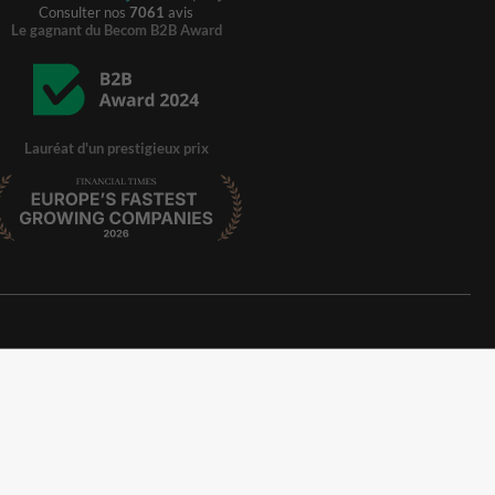
Consulter nos
7061
avis
Le gagnant du Becom B2B Award
Lauréat d'un prestigieux prix