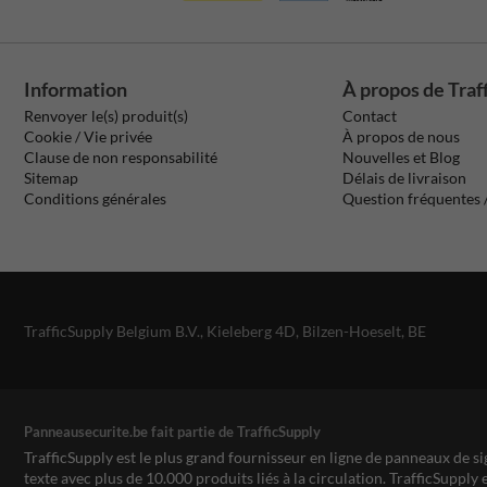
Information
À propos de Traf
Renvoyer le(s) produit(s)
Contact
Cookie / Vie privée
À propos de nous
Clause de non responsabilité
Nouvelles et Blog
Sitemap
Délais de livraison
Conditions générales
Question fréquentes
TrafficSupply Belgium B.V.,
Kieleberg 4D
,
Bilzen-Hoeselt, BE
Panneausecurite.be fait partie de TrafficSupply
TrafficSupply est le plus grand fournisseur en ligne de panneaux de si
texte avec plus de 10.000 produits liés à la circulation. TrafficSupply 