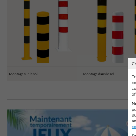
C
Montage sur le sol
Montage dans le sol
Tr
co
co
of
No
pu
pu
an
co
En