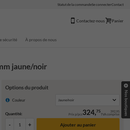
Statut de la commande
Se connecter
Contact
Contactez-nous
Panier
e sécurité
À propos de nous
 mm jaune/noir
Options du produit
Nos boutiques
Couleur
324,
75
392,95
Quantité:
Prix p/pcs
TVA comprise
-
+
Ajouter au panier