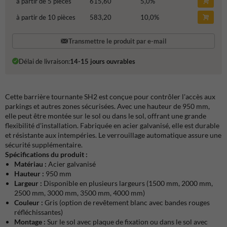
à partir de 5 pièces
615,60
5,0
%
à partir de 10 pièces
583,20
10,0
%
Transmettre le produit par e-mail
Délai de livraison:
14-15 jours ouvrables
Cette barrière tournante SH2 est conçue pour contrôler l'accès aux
parkings et autres zones sécurisées. Avec une hauteur de 950 mm,
elle peut être montée sur le sol ou dans le sol, offrant une grande
flexibilité d'installation. Fabriquée en acier galvanisé, elle est durable
et résistante aux intempéries. Le verrouillage automatique assure une
sécurité supplémentaire.
Spécifications du produit :
Matériau :
Acier galvanisé
Hauteur :
950 mm
Largeur :
Disponible en plusieurs largeurs (1500 mm, 2000 mm,
2500 mm, 3000 mm, 3500 mm, 4000 mm)
Couleur :
Gris (option de revêtement blanc avec bandes rouges
réfléchissantes)
Montage :
Sur le sol avec plaque de fixation ou dans le sol avec