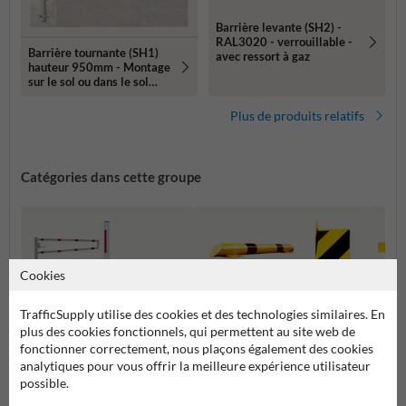
Barrière levante (SH2) -
RAL3020 - verrouillable -
Barrière tournante (SH1)
avec ressort à gaz
hauteur 950mm - Montage
sur le sol ou dans le sol
(galvanisé)
Plus de produits relatifs
Catégories dans cette groupe
Cookies
TrafficSupply utilise des cookies et des technologies similaires. En
plus des cookies fonctionnels, qui permettent au site web de
fonctionner correctement, nous plaçons également des cookies
analytiques pour vous offrir la meilleure expérience utilisateur
possible.
Barrières Levantes et
Protections d'angle et
Protec