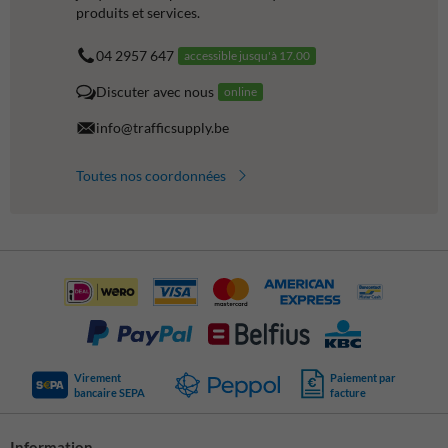
produits et services.
04 2957 647
accessible jusqu'à 17.00
Discuter avec nous
online
info@trafficsupply.be
Toutes nos coordonnées
Virement
Paiement par
bancaire SEPA
facture
Information