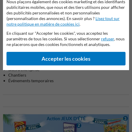
Nous plaçons également des cookies marketing et des identifiants
Tournantes pour Parkings et
supports de protection
colon
Aménagements Routiers
publicitaires mobiles, que nous et des tiers utilisons pour afficher
des publicités personnalisées et non personnalisées
(personnalisation des annonces). En savoir plus ?
Lisez tout sur
Produits de sécurité
notre politique en matière de cookies ici
.
En cliquant sur "Accepter les cookies", vous acceptez les
paramètres de tous les cookies. Si vous sélectionner
refuser
, nous
ne placerons que des cookies fonctionnels et analytiques.
Utilisations :
Accepter les cookies
Parkings
Zones résidentielles
Sites d'entreprise
Chantiers
Événements temporaires