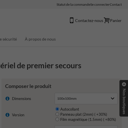
Statut de la commande
Se connecter
Contact
Contactez-nous
Panier
e sécurité
À propos de nous
ériel de premier secours
Composer le produit
Nos boutiques
Dimensions
Autocollant
Panneau plat (2mm) ( +30%)
Version
Film magnétique (1.5mm) ( +80%)