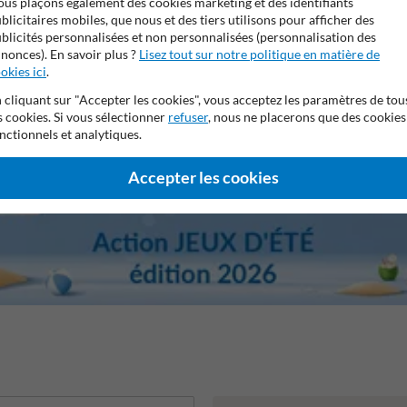
us plaçons également des cookies marketing et des identifiants
blicitaires mobiles, que nous et des tiers utilisons pour afficher des
blicités personnalisées et non personnalisées (personnalisation des
e 7,5 ans sur le film réfléchissant
Stratifé anti-graffiti
Prop
nonces). En savoir plus ?
Lisez tout sur notre politique en matière de
okies ici
.
 cliquant sur "Accepter les cookies", vous acceptez les paramètres de tou
s cookies. Si vous sélectionner
refuser
, nous ne placerons que des cookies
nctionnels et analytiques.
Accepter les cookies