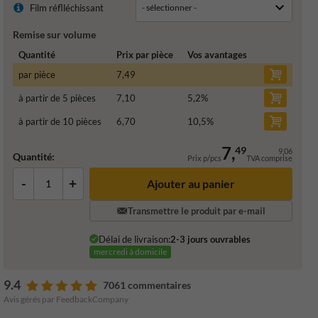
Film réflléchissant
Remise sur volume
Quantité
Prix par pièce
Vos avantages
par pièce
7,49
à partir de 5 pièces
7,10
5,2
%
à partir de 10 pièces
6,70
10,5
%
7,
49
9,06
Quantité:
Prix p/pcs
TVA comprise
-
+
Ajouter au panier
Transmettre le produit par e-mail
Délai de livraison:
2-3 jours ouvrables
mercredi à domicile
9.4
7061 commentaires
Avis gérés par FeedbackCompany