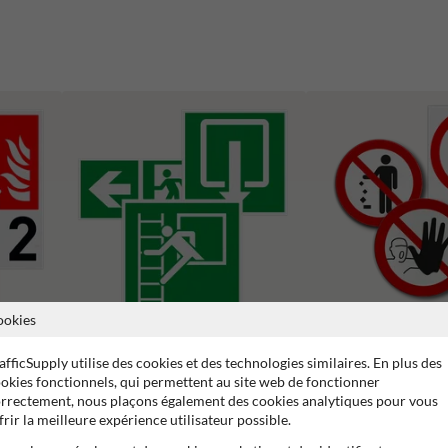
ookies
Pictogrammes d'interdict
afficSupply utilise des cookies et des technologies similaires. En plus des
ncendie
Pictogrammes d'évacuation
okies fonctionnels, qui permettent au site web de fonctionner
rrectement, nous plaçons également des cookies analytiques pour vous
frir la meilleure expérience utilisateur possible.