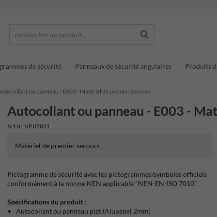
rechercher un produit...
grammes de sécurité
Panneaux de sécurité angulaires
Produits d
Autocollant ou panneau - E003 - Matériel de premier secours
Autocollant ou panneau - E003 - Mat
Art.nr. VP.05831
Matériel de premier secours
Pictogramme de sécurité avec les pictogrammes/symboles officiels
conformément à la norme NEN applicable "NEN-EN-ISO 7010".
Spécifications du produit :
Autocollant ou panneau plat (Alupanel 2mm)