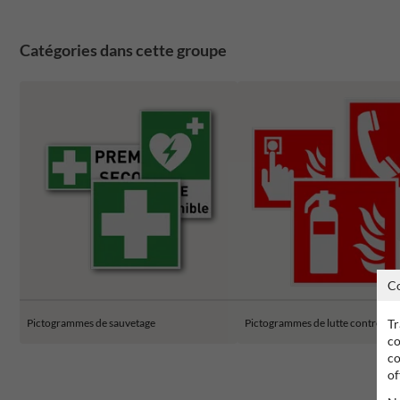
Catégories dans cette groupe
C
Tr
Pictogrammes de sauvetage
Pictogrammes de lutte contre l'i
co
co
of