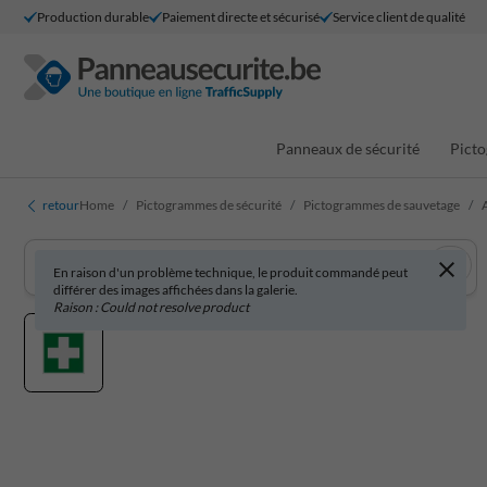
Production durable
Paiement directe et sécurisé
Service client de qualité
Panneaux de sécurité
Picto
retour
Home
Pictogrammes de sécurité
Pictogrammes de sauvetage
En raison d'un problème technique, le produit commandé peut
différer des images affichées dans la galerie.
Raison : Could not resolve product