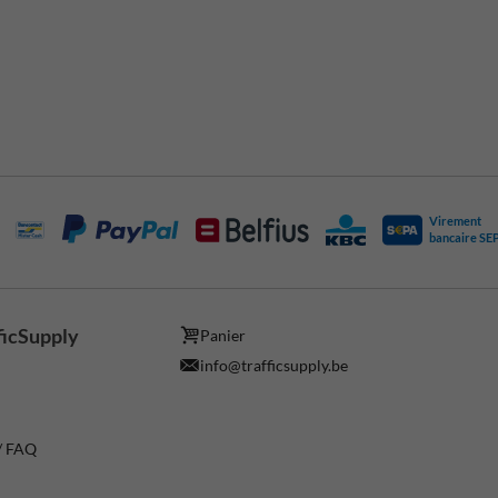
Virement
bancaire SE
ficSupply
Panier
info@trafficsupply.be
 / FAQ