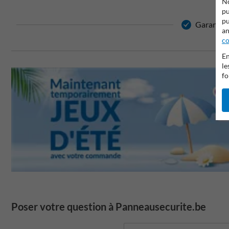
No
pu
pu
Garantie d
an
co
En
le
fo
Poser votre question à Panneausecurite.be