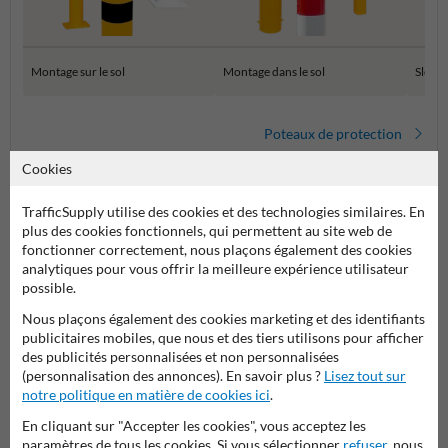
Montage sur le sol
Montage dans le sol
SlowS
Poteaux de protection
Cookies
TrafficSupply utilise des cookies et des technologies similaires. En
plus des cookies fonctionnels, qui permettent au site web de
fonctionner correctement, nous plaçons également des cookies
analytiques pour vous offrir la meilleure expérience utilisateur
possible.
Nous plaçons également des cookies marketing et des identifiants
publicitaires mobiles, que nous et des tiers utilisons pour afficher
Poser votre question à Panneausecurite.be
des publicités personnalisées et non personnalisées
Nom*
(personnalisation des annonces). En savoir plus ?
Lisez tout sur
notre politique en matière de cookies ici
.
En cliquant sur "Accepter les cookies", vous acceptez les
paramètres de tous les cookies. Si vous sélectionner
refuser
, nous