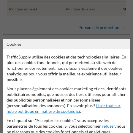
Montage sur le sol
Montage dans le sol
SlowS
Poteaux de protection
Cookies
TrafficSupply utilise des cookies et des technologies similaires. En
plus des cookies fonctionnels, qui permettent au site web de
fonctionner correctement, nous plaçons également des cookies
analytiques pour vous offrir la meilleure expérience utilisateur
possible.
Nous plaçons également des cookies marketing et des identifiants
Poser votre question à Panneausecurite.be
publicitaires mobiles, que nous et des tiers utilisons pour afficher
Nom*
des publicités personnalisées et non personnalisées
(personnalisation des annonces). En savoir plus ?
Lisez tout sur
notre politique en matière de cookies ici
.
En cliquant sur "Accepter les cookies", vous acceptez les
Nom de l'entreprise
paramètres de tous les cookies. Si vous sélectionner
refuser
, nous
ne placerons que des cookies fonctionnels et analytiques.