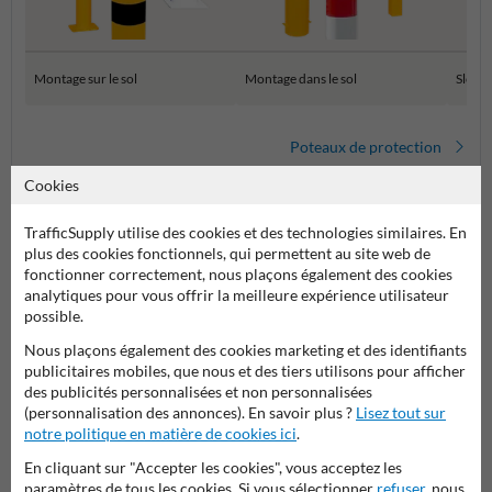
Montage sur le sol
Montage dans le sol
SlowS
Poteaux de protection
Cookies
TrafficSupply utilise des cookies et des technologies similaires. En
plus des cookies fonctionnels, qui permettent au site web de
fonctionner correctement, nous plaçons également des cookies
analytiques pour vous offrir la meilleure expérience utilisateur
possible.
Nous plaçons également des cookies marketing et des identifiants
publicitaires mobiles, que nous et des tiers utilisons pour afficher
Poser votre question à Panneausecurite.be
des publicités personnalisées et non personnalisées
Nom*
(personnalisation des annonces). En savoir plus ?
Lisez tout sur
notre politique en matière de cookies ici
.
En cliquant sur "Accepter les cookies", vous acceptez les
paramètres de tous les cookies. Si vous sélectionner
refuser
, nous