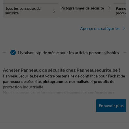
Pictogrammes de sécurité
Tous les panneaux de
Panneau
sécurité
product
Aperçu des catégories
Livraison rapide même pour les articles personnalisables
Acheter Panneaux de sécurité chez Panneausecurite.be !
PanneauSecurite.be est votre partenaire de confiance pour l’achat de
panneaux de sécurité
,
pictogrammes normalisés
et
produits de
protection industrielle
.
Nous proposons une
large gamme de panneaux conformes aux
normes européennes
: panneaux d’interdiction, d’avertissement, de
secours, de sauvetage, d’évacuation, et de prévention incendie.
En savoir plus
Chaque produit est conçu pour
garantir la sécurité des personnes et
des lieux de travail
.
Nos
panneaux de signalisation
s’adressent aussi bien aux
entreprises
industrielles, chantiers, bâtiments publics, hôpitaux
qu’aux
espaces