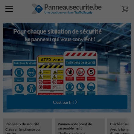
Pour chaque situation de sécurité
Le panneau qui vous convient !
C'est parti !
Panneaux de sécurité
Panneaux de point de
Clarté et sécur
rassemblement
Créez en fonction de vos
Avec le bon pan
besoins
d'avertissement
Clarifiez la sécurité