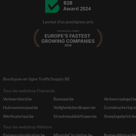
Lauréat d'un prestigieux prix
Boutiques en ligne TrafficSupply BE
Tous les webshop Flamands
Verkeersbord.be
Rampaal.be
Verkeersspiegel.b
Huisnummerpaal.be
Veiligheidsbordkopen.be
Grondmarkering.b
Werfmateriaal.be
StraatmeubilairKopen.be
Stoeptegelprint.be
Tous les webshop Wallons
Panneausignalisation.be
MiroirdeCirculation.be
NumeroMaison.be