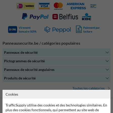
commerciaux
. Grâce à notre savoir-faire et à notre service de
fabrication sur mesure, vous pouvez
personnaliser vos panneaux
selon vos besoins (texte, format, matériau, pictogramme).
Virement
Paiement par
bancaire SEPA
facture
Panneausecurite.be / catégories populaires
Panneaux de sécurité
Pictogrammes de sécurité
Panneaux de sécurité angulaires
Produits de sécurité
Toutes les catégories
Cookies
TrafficSupply utilise des cookies et des technologies similaires. En
plus des cookies fonctionnels, qui permettent au site web de
Contactez-nous