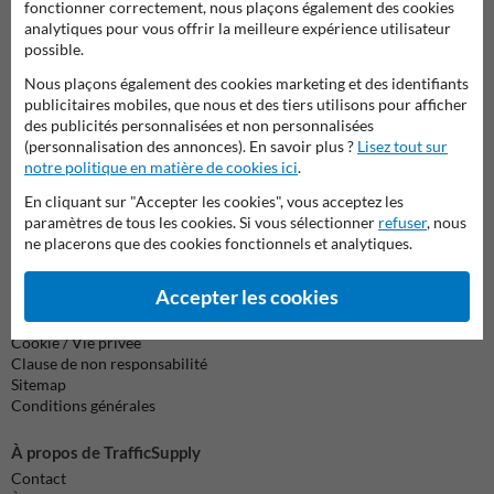
fonctionner correctement, nous plaçons également des cookies
Nous sommes joignables les jours ouvrables (de 8.00 à 17.00) au
analytiques pour vous offrir la meilleure expérience utilisateur
04 2957 647.
possible.
Des questions ? Envoyez un e-mail à
info@trafficsupply.be
ou
remplissez le formulaire et nous vous répondrons dès que
Nous plaçons également des cookies marketing et des identifiants
possible.
publicitaires mobiles, que nous et des tiers utilisons pour afficher
des publicités personnalisées et non personnalisées
(personnalisation des annonces). En savoir plus ?
Lisez tout sur
info@trafficsupply.be
notre politique en matière de cookies ici
.
En cliquant sur "Accepter les cookies", vous acceptez les
Toutes nos coordonnées
paramètres de tous les cookies. Si vous sélectionner
refuser
, nous
ne placerons que des cookies fonctionnels et analytiques.
Accepter les cookies
Information
Renvoyer le(s) produit(s)
Cookie / Vie privée
Clause de non responsabilité
Sitemap
Conditions générales
À propos de TrafficSupply
Contact