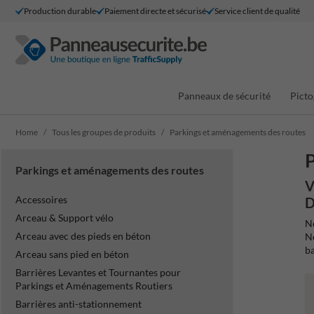
Production durable
Paiement directe et sécurisé
Service client de qualité
Panneaux de sécurité
Picto
Home
Tous les groupes de produits
Parkings et aménagements des routes
P
Parkings et aménagements des routes
V
Accessoires
D
Arceau & Support vélo
No
Arceau avec des pieds en béton
No
ba
Arceau sans pied en béton
Barrières Levantes et Tournantes pour
Parkings et Aménagements Routiers
Barrières anti-stationnement