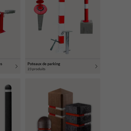
es
Poteaux de parking
23 produits