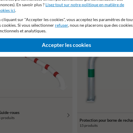
nonces). En savoir plus ?
Lisez tout sur notre politique en matière de
okies ici
.
 cliquant sur "Accepter les cookies", vous acceptez les paramètres de tou
Accessoires
Limiteurs de hauteur de passa
s cookies. Si vous sélectionner
refuser
, nous ne placerons que des cookies
10 produits
14 produits
nctionnels et analytiques.
Accepter les cookies
Guide-roues
 produits
Protection pour borne de recha
15 produits