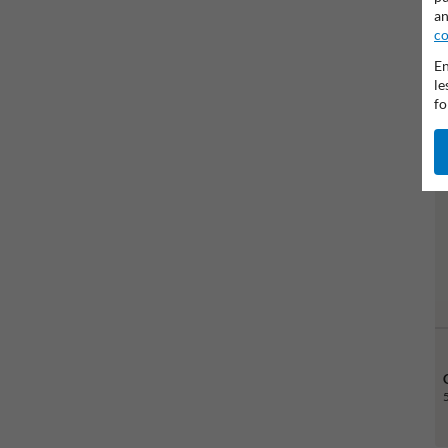
an
co
En
le
fo
5