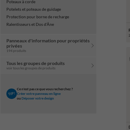
Poteaux à corde
Potelets et poteaux de guidage
Protection pour borne de recharge
Ralentisseurs et Dos d'Âne
Panneaux d'information pour propriétés
privées
194 produits
Tous les groupes de produits
voir tous les groupes de produits
Ce n'est pas ce que vous recherchez ?
TIP!
Créer votre panneau en ligne
ou
Déposer votre design