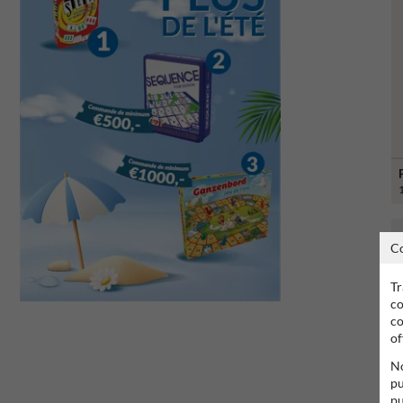
C
Tr
co
co
of
No
pu
pu