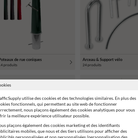
Poteaux de rue coniques
Arceau & Support vélo
14 produits
24 produits
ookies
afficSupply utilise des cookies et des technologies similaires. En plus des
okies fonctionnels, qui permettent au site web de fonctionner
rrectement, nous plaçons également des cookies analytiques pour vous
frir la meilleure expérience utilisateur possible.
us plaçons également des cookies marketing et des identifiants
blicitaires mobiles, que nous et des tiers utilisons pour afficher des
blicités personnalisées et non personnalisées (personnalisation des