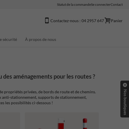
Statut de la commande
Se connecter
Contact
Contactez-nous : 04 2957 647
Panier
e sécurité
À propos de nous
u des aménagements pour les routes ?
Nos boutiques
e propriétés privées, de bords de route et de chemins.
 anti-stationnement, supports de stationnement,
s les possibilités ci-dessous !