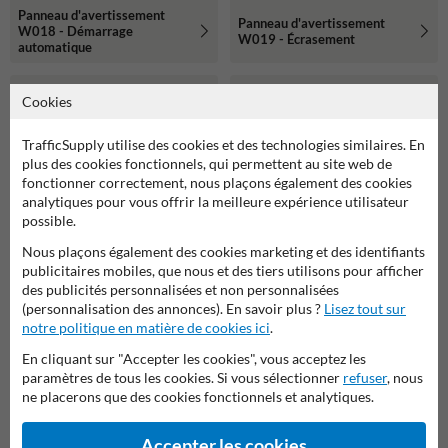
Panneau d'avertissement
Panneau d'avertissement
W018 - Démarrage
W019 - Écrasement
automatique
Cookies
TrafficSupply utilise des cookies et des technologies similaires. En
plus des cookies fonctionnels, qui permettent au site web de
fonctionner correctement, nous plaçons également des cookies
analytiques pour vous offrir la meilleure expérience utilisateur
possible.
Nous plaçons également des cookies marketing et des identifiants
publicitaires mobiles, que nous et des tiers utilisons pour afficher
des publicités personnalisées et non personnalisées
Panneau d'avertissement
(personnalisation des annonces). En savoir plus ?
Lisez tout sur
Panneau d'avertissement
W022 - Écrasement des
W020 - Obstacle en hauteur
notre politique en matière de cookies ici
.
mains
En cliquant sur "Accepter les cookies", vous acceptez les
paramètres de tous les cookies. Si vous sélectionner
refuser
, nous
ne placerons que des cookies fonctionnels et analytiques.
Accepter les cookies