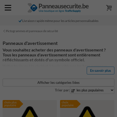
Livraison rapide même pour les articles personnalisables
Pictogrammes et panneaux de sécurité
Panneaux d'avertissement
Vous souhaitez acheter des panneaux d'avertissement ?
Tous les panneaux d'avertissement sont entièrement
réfléchissants et dotés d'un symbole officiel.
Veillez toujours à la clarté et à la sécurité avec les bons panneaux
En savoir plus
d'avertissement. Laissez-nous fabriquer votre propre panneau
d'avertissement avec les panneaux de danger officiels. Vous trouverez
ci-dessous les panneaux d'avertissement les plus couramment
Afficher les catégories liées
utilisés. Vous pouvez également modifier facilement votre panneau
Trier par:
d'avertissement et ajouter vos propres textes et autres icônes de
sécurité.
choix plus
choix
populaire
populaire