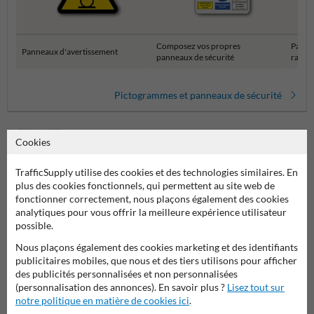
Composez vos propres
Panne
Panneaux d'avertissement
panneaux de sécurité
rasse
Pictogrammes et panneaux de sécurité
Cookies
TrafficSupply utilise des cookies et des technologies similaires. En
plus des cookies fonctionnels, qui permettent au site web de
fonctionner correctement, nous plaçons également des cookies
analytiques pour vous offrir la meilleure expérience utilisateur
possible.
Poser votre question à Panneausecurite.be
Nous plaçons également des cookies marketing et des identifiants
publicitaires mobiles, que nous et des tiers utilisons pour afficher
Nom*
des publicités personnalisées et non personnalisées
(personnalisation des annonces). En savoir plus ?
Lisez tout sur
notre politique en matière de cookies ici
.