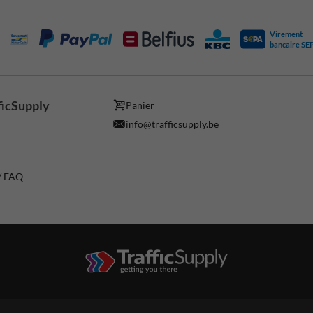
Virement
bancaire SE
ficSupply
Panier
info@trafficsupply.be
 / FAQ