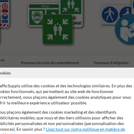
 de
Panneaux de point de rassemblement
Panneaux d'obligation
ookies
afficSupply utilise des cookies et des technologies similaires. En plus des
okies fonctionnels, qui permettent au site web de fonctionner
rrectement, nous plaçons également des cookies analytiques pour vous
frir la meilleure expérience utilisateur possible.
e de 15 ans sur le film réfléchissant
Stratifé anti-graffiti
Ma
us plaçons également des cookies marketing et des identifiants
blicitaires mobiles, que nous et des tiers utilisons pour afficher des
blicités personnalisées et non personnalisées (personnalisation des
nonces). En savoir plus ?
Lisez tout sur notre politique en matière de