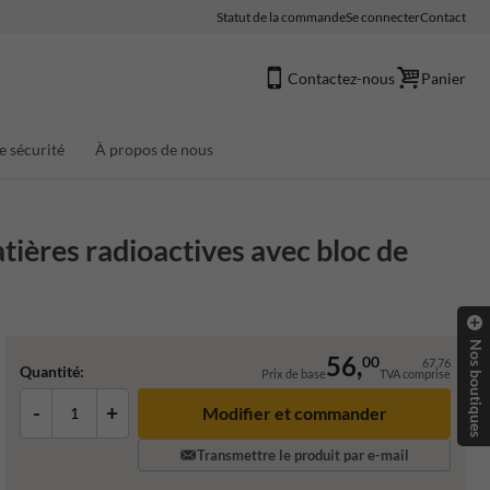
Statut de la commande
Se connecter
Contact
Contactez-nous
Panier
e sécurité
À propos de nous
ières radioactives avec bloc de
Nos boutiques
56,
00
67,76
Quantité:
Prix de base
TVA comprise
-
+
Transmettre le produit par e-mail