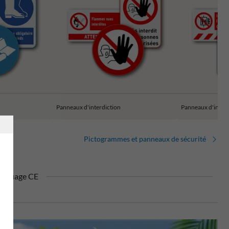
Panneaux d'interdiction
Panneaux d'incen
Pictogrammes et panneaux de sécurité
rquage CE