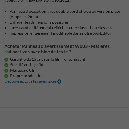
applicable "NEN-EN-ISO 7010:2012".
Panneau d'exécution avec double bord plié ou en version plate
(Alupanel 2mm)
Différentes dimensions possibles
Face avant entièrement réfléchissante classe 1 ou classe 3
Impression entièrement modifiable dans notre SignEditor
Acheter Panneau d'avertissement W003 - Matières
radioactives avec bloc de texte ?
Garantie de 15 ans sur le film réfléchissant
Stratifé anti-graffiti
Marquage CE
Propre production
Découvrez tous les avantages