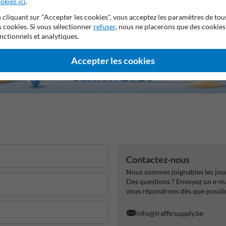
okies ici
.
 cliquant sur "Accepter les cookies", vous acceptez les paramètres de tou
s cookies. Si vous sélectionner
refuser
, nous ne placerons que des cookies
nctionnels et analytiques.
Accepter les cookies
Contactez-nous
Nous sommes joignables les jour
Des questions ? Envoyez un e-m
vous répondrons dès que possib
info@trafficsupply.be