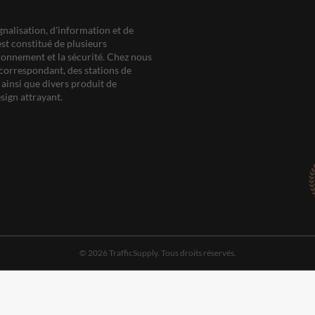
gnalisation, d'information et de
est constitué de plusieurs
ationnement et la sécurité. Chez nous
correspondant, des stations de
ainsi que divers produit de
sign attrayant.
© 2026 TrafficSupply. Tous droits réservés.