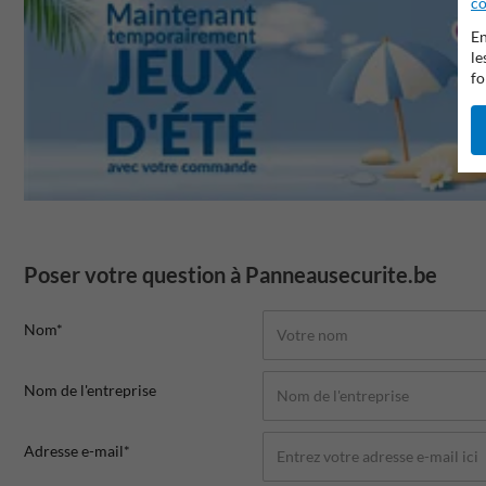
co
En
le
fo
Poser votre question à Panneausecurite.be
Nom*
Nom de l'entreprise
Adresse e-mail*