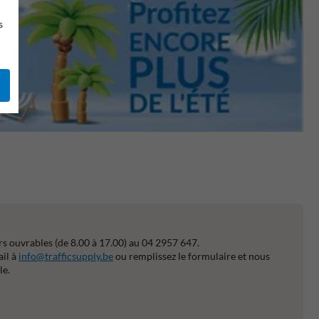
s
s ouvrables (de 8.00 à 17.00) au 04 2957 647.
ail à
info@trafficsupply.be
ou remplissez le formulaire et nous
le.