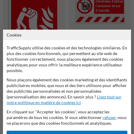
Cookies
Panneau d'incendie - P020 -
TrafficSupply utilise des cookies et des technologies similaires. En
Interdiction d'utiliser
plus des cookies fonctionnels, qui permettent au site web de
l'ascenseur en cas d'incendie
Panneau d'incendie - F016 -
fonctionner correctement, nous plaçons également des cookies
Couverture anti-feu
analytiques pour vous offrir la meilleure expérience utilisateur
possible.
Nous plaçons également des cookies marketing et des identifiants
publicitaires mobiles, que nous et des tiers utilisons pour afficher
des publicités personnalisées et non personnalisées
(personnalisation des annonces). En savoir plus ?
Lisez tout sur
notre politique en matière de cookies ici
.
En cliquant sur "Accepter les cookies", vous acceptez les
paramètres de tous les cookies. Si vous sélectionner
refuser
, nous
ne placerons que des cookies fonctionnels et analytiques.