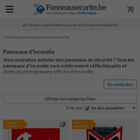
Livraison rapide même pour les articles personnalisables
Pictogrammes et panneaux de sécurité
Panneaux d'incendie
Vous souhaitez acheter des panneaux de sécurité ? Tous les
panneaux d'incendie sont entièrement réfléchissants et
dotés du pictogramme officiel d'incendie.
Veillez toujours à la clarté et à la sécurité avec les bons panneaux
En savoir plus
d'incendie. Faites fabriquer votre propre panneau de signalisation
par nos soins. Vous trouverez ci-dessous les panneaux d'incendie
courants avec les pictogrammes d'incendie officiels pour, par
Afficher les catégories liées
exemple, un BHV, un chantier, un entrepôt ou un atelier. Modifiez
Trier par:
facilement votre propre panneau d'incendie et ajoutez votre propre
texte et les pictogrammes de sécurité appropriés.
choix plus
choix
populaire
populaire