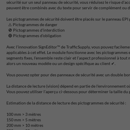
sécurité sur un seul panneau de sécurité, vous réduisez le risque d'a
peuvent être combinés avec du texte pour servir de complément ou de
Les pictogrammes de sécurité doivent être placés sur le panneau EPI 
⚠️ Pictogrammes de danger
🚫 Pictogrammes d'interdiction
🔵 Pictogrammes d'obligation
Avec l'innovation SignEditor™ de TrafficSupply, vous pouvez facile
applicables à cet effet. Le module fonctionne avec les pictogrammes et
segments fixes, l'ensemble reste clair et l'aspect professionnel à tout
alors un nouveau modèle ou un design spécifique au client ✔.
Vous pouvez opter pour des panneaux de sécurité avec un double bord p
La distance de lecture (vision) dépend en partie de l'environnement o
Vous pouvez utiliser l'aperçu ci-dessous pour déterminer la taille du
Estimation de la distance de lecture des pictogrammes de sécurité :
100 mm > 3 mètres
150 mm > 5 mètres
200 mm > 10 mètres