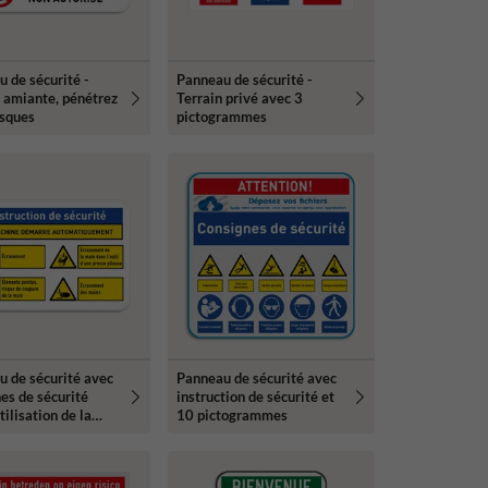
 de sécurité -
Panneau de sécurité -
 amiante, pénétrez
Terrain privé avec 3
isques
pictogrammes
 de sécurité avec
Panneau de sécurité avec
es de sécurité
instruction de sécurité et
tilisation de la
10 pictogrammes
e et 4
rammes