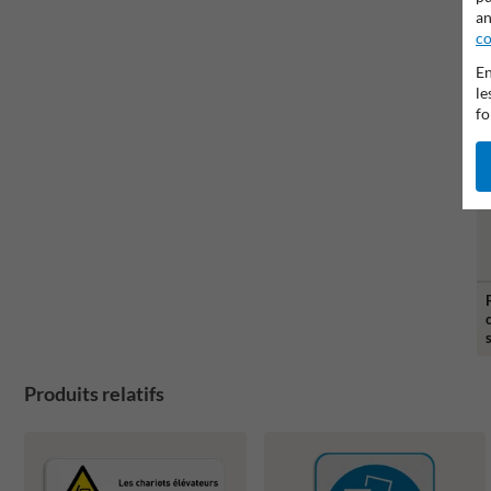
an
co
En
le
fo
Produits relatifs