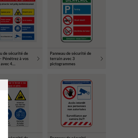
 de sécurité de
Panneau de sécurité de
 - Pénétrez à vos
terrain avec 3
 avec 4
pictogrammes
rammes
 de sécurité de
Panneau de sécurité