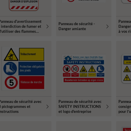
Panneau d'avertissement
Panneau
Panneau de sécurité -
- interdiction de fumer et
Danger
Danger amiante
d'utiliser des flammes
à vos r
nues - risque d'explosion
Panneau de sécurité avec
Panneau de sécurité avec
Panneau
3 pictogrammes et
SAFETY INSTRUCTIONS
consign
instructions
et logo d'entreprise
pour l'u
machin
pictog