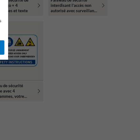
 | Logo + 4
interdisant l'accès non
rammes et texte
autorisé avec surveillance
par caméra, 2
s
pictogrammes et texte
u de sécurité
ue avec 4
rammes, votre
et SAFETY
UCTION