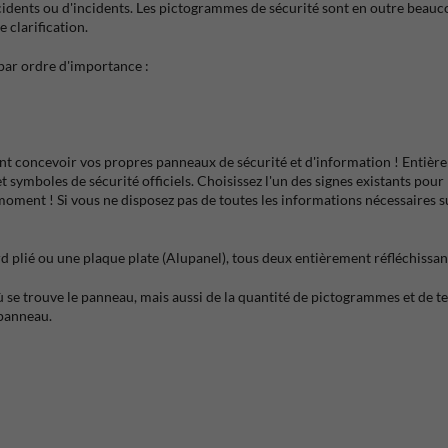
ccidents ou d'incidents. Les pictogrammes de sécurité sont en outre beau
 clarification.
par ordre d'importance :
ment concevoir vos propres panneaux de sécurité et d'information ! Ent
 symboles de sécurité officiels. Choisissez l'un des signes existants pou
 moment ! Si vous ne disposez pas de toutes les informations nécessaires su
lié ou une plaque plate (Alupanel), tous deux entièrement réfléchissants 
ù se trouve le panneau, mais aussi de la quantité de pictogrammes et de te
 panneau.