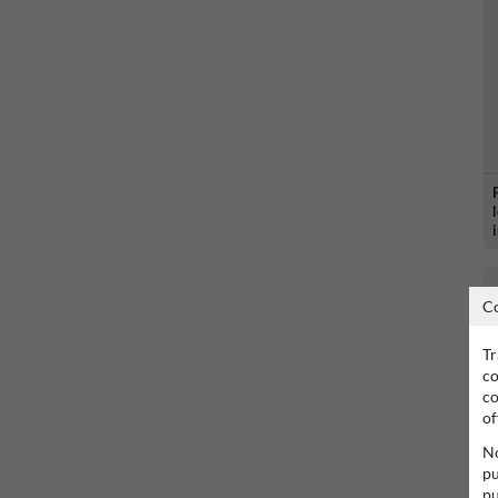
C
Tr
co
co
of
No
pu
pu