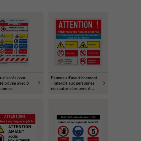
u d'accès pour
Panneau d'avertissement
té privée avec 8
- Interdit aux personnes
rammes
non autorisées avec 6
pictogrammes