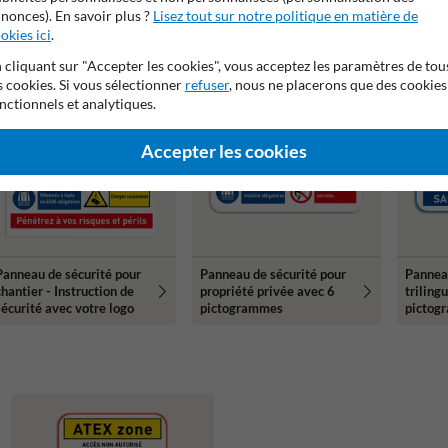
nonces). En savoir plus ?
Lisez tout sur notre politique en matière de
terrain avec 3
terrain | 6 symboles +
terrain
okies ici
pictogrammes
.
bannière
pictog
 cliquant sur "Accepter les cookies", vous acceptez les paramètres de tou
s cookies. Si vous sélectionner
refuser
, nous ne placerons que des cookies
nctionnels et analytiques.
Accepter les cookies
Panneau de sécurité pour
Panneau de sécurité pour
Pannea
chantier - Instruction de
propriété privée avec 6
triling
sécurité avec votre logo
pictogrammes
pictog
texte 
INSTR