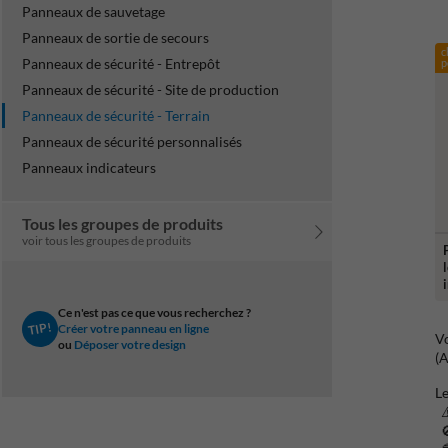
Panneaux de sauvetage
Panneaux de sortie de secours
c
Panneaux de sécurité - Entrepôt
p
Panneaux de sécurité - Site de production
Panneaux de sécurité - Terrain
Panneaux de sécurité personnalisés
Panneaux indicateurs
Tous les groupes de produits
voir tous les groupes de produits
Ce n'est pas ce que vous recherchez ?
TIP!
Créer votre panneau en ligne
Vo
ou
Déposer votre design
(A
Le
⚠
🚫