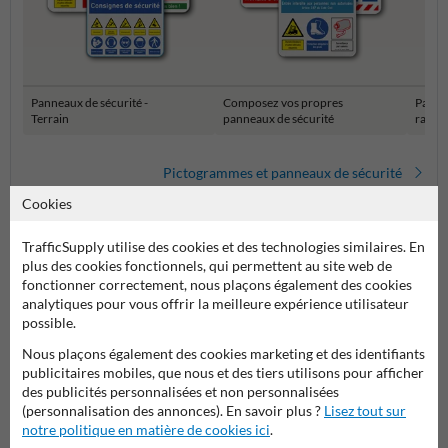
Panneaux de sécurité -
Composez vos propres
Panne
Terrain
panneaux de sécurité
rasse
Pictogrammes et panneaux de sécurité
Cookies
TrafficSupply utilise des cookies et des technologies similaires. En
plus des cookies fonctionnels, qui permettent au site web de
fonctionner correctement, nous plaçons également des cookies
analytiques pour vous offrir la meilleure expérience utilisateur
possible.
Nous plaçons également des cookies marketing et des identifiants
publicitaires mobiles, que nous et des tiers utilisons pour afficher
Poser votre question à Panneausecurite.be
des publicités personnalisées et non personnalisées
Nom*
(personnalisation des annonces). En savoir plus ?
Lisez tout sur
notre politique en matière de cookies ici
.