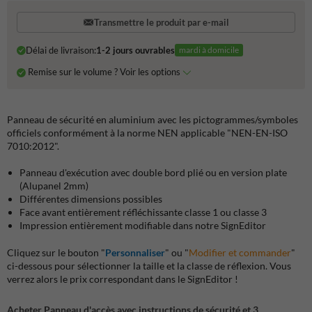
Transmettre le produit par e-mail
Délai de livraison:
1-2 jours ouvrables
mardi à domicile
Remise sur le volume ? Voir les options
Panneau de sécurité en aluminium avec les pictogrammes/symboles
officiels conformément à la norme NEN applicable "NEN-EN-ISO
7010:2012".
Panneau d'exécution avec double bord plié ou en version plate
(Alupanel 2mm)
Différentes dimensions possibles
Face avant entièrement réfléchissante classe 1 ou classe 3
Impression entièrement modifiable dans notre SignEditor
Cliquez sur le bouton "
Personnaliser
" ou "
Modifier et commander
"
ci-dessous pour sélectionner la taille et la classe de réflexion. Vous
verrez alors le prix correspondant dans le SignEditor !
Acheter Panneau d'accès avec instructions de sécurité et 3