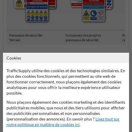
Panneaux de sécurité -
Composez vos propres
Panne
Terrain
panneaux de sécurité
rasse
Pictogrammes et panneaux de sécurité
Cookies
TrafficSupply utilise des cookies et des technologies similaires. En
plus des cookies fonctionnels, qui permettent au site web de
fonctionner correctement, nous plaçons également des cookies
analytiques pour vous offrir la meilleure expérience utilisateur
possible.
Nous plaçons également des cookies marketing et des identifiants
publicitaires mobiles, que nous et des tiers utilisons pour afficher
des publicités personnalisées et non personnalisées
Poser votre question à Panneausecurite.be
(personnalisation des annonces). En savoir plus ?
Lisez tout sur
notre politique en matière de cookies ici
.
Nom*