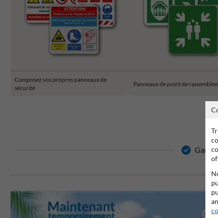
Composez vos propres panneaux de
Panneaux de point de rassemble
sécurité
C
Tr
co
co
Garanti
of
No
pu
pu
an
co