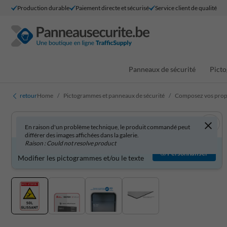
Production durable
Paiement directe et sécurisé
Service client de qualité
Panneaux de sécurité
Picto
retour
Home
Pictogrammes et panneaux de sécurité
Composez vos propr
En raison d'un problème technique, le produit commandé peut
différer des images affichées dans la galerie.
Raison : Could not resolve product
Produit personnalisable ?
Personnaliser
Modifier les pictogrammes et/ou le texte