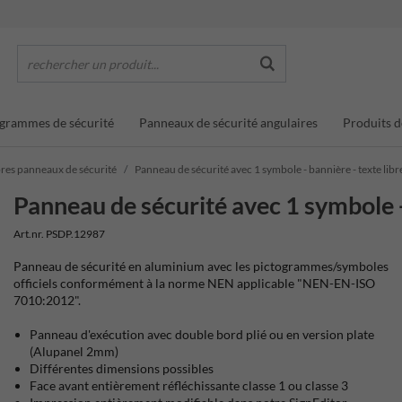
rechercher un produit...
grammes de sécurité
Panneaux de sécurité angulaires
Produits d
es panneaux de sécurité
Panneau de sécurité avec 1 symbole - bannière - texte libr
Panneau de sécurité avec 1 symbole -
Art.nr. PSDP.12987
Panneau de sécurité en aluminium avec les pictogrammes/symboles
officiels conformément à la norme NEN applicable "NEN-EN-ISO
7010:2012".
Panneau d'exécution avec double bord plié ou en version plate
(Alupanel 2mm)
Différentes dimensions possibles
Face avant entièrement réfléchissante classe 1 ou classe 3