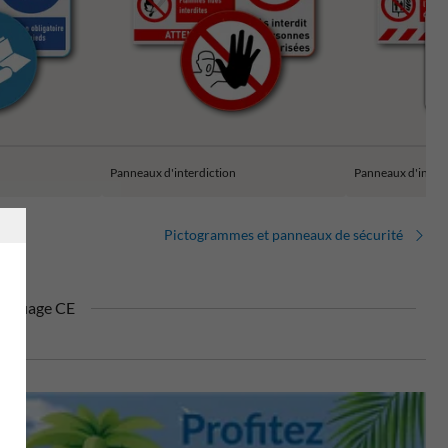
Panneaux d'interdiction
Panneaux d'incen
Pictogrammes et panneaux de sécurité
rquage CE