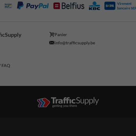
Virement
bancaire SE
ficSupply
Panier
info@trafficsupply.be
 / FAQ