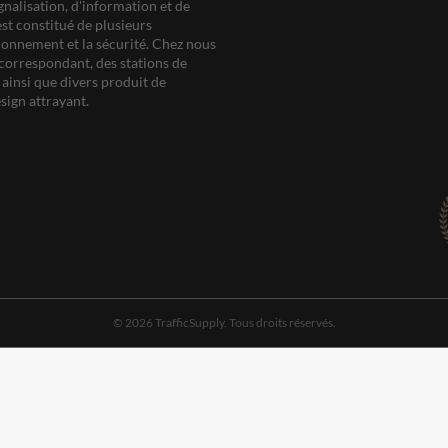
gnalisation, d'information et de
est constitué de plusieurs
ationnement et la sécurité. Chez nous
correspondant, des stations de
ainsi que divers produit de
sign attrayant.
© 2026 TrafficSupply. Tous droits réservés.