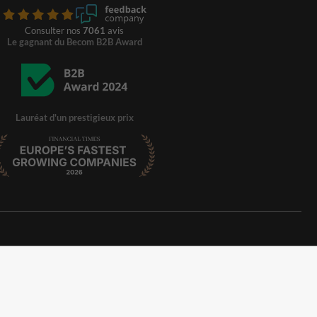
Consulter nos
7061
avis
Le gagnant du Becom B2B Award
Lauréat d'un prestigieux prix