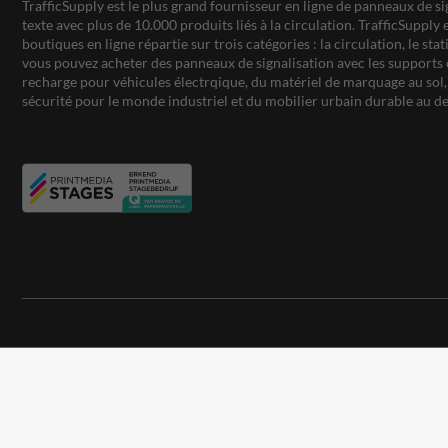
TrafficSupply est le plus grand fournisseur en ligne de panneaux de si
texte avec plus de 10.000 produits liés à la circulation. TrafficSupply 
boutiques en ligne répartie sur trois catégories : la circulation, le st
vous pouvez acheter des panneaux de signalisation avec les supports 
recharge pour véhicules électrqique, du matériel de marquage au sol, 
sécurité pour le monde industriel et du mobilier urbain durable au de