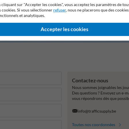
 cliquant sur "Accepter les cookies", vous acceptez les paramètres de tou
s cookies. Si vous sélectionner
refuser
, nous ne placerons que des cookies
nctionnels et analytiques.
Accepter les cookies
Contactez-nous
Nous sommes joignables les jour
Des questions ? Envoyez un e-m
vous répondrons dès que possib
info@trafficsupply.be
Toutes nos coordonnées