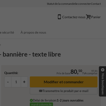
Statut de la commande
Se connecter
Contact
Contactez-nous
Panier
e sécurité
À propos de nous
e
 bannière - texte libre
80,
50
97,41
Quantité:
Prix de base
TVA comprise
Nos boutiques
-
+
Transmettre le produit par e-mail
Délai de livraison:
1-2 jours ouvrables
mardi à domicile