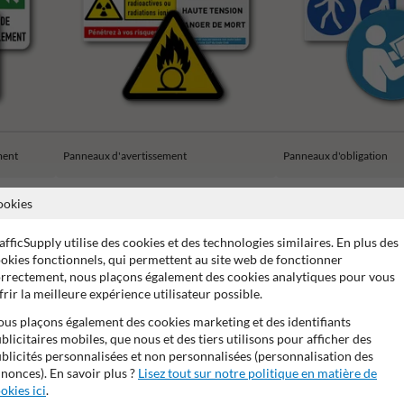
ment
Panneaux d'avertissement
Panneaux d'obligation
ookies
afficSupply utilise des cookies et des technologies similaires. En plus des
okies fonctionnels, qui permettent au site web de fonctionner
rrectement, nous plaçons également des cookies analytiques pour vous
e de 15 ans sur le film réfléchissant
Stratifé anti-graffiti
Ma
frir la meilleure expérience utilisateur possible.
us plaçons également des cookies marketing et des identifiants
blicitaires mobiles, que nous et des tiers utilisons pour afficher des
blicités personnalisées et non personnalisées (personnalisation des
nonces). En savoir plus ?
Lisez tout sur notre politique en matière de
okies ici
.