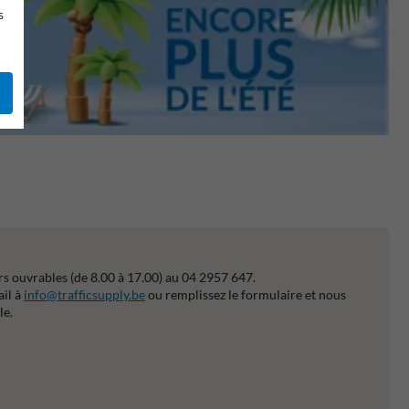
s
s ouvrables (de 8.00 à 17.00) au 04 2957 647.
ail à
info@trafficsupply.be
ou remplissez le formulaire et nous
le.