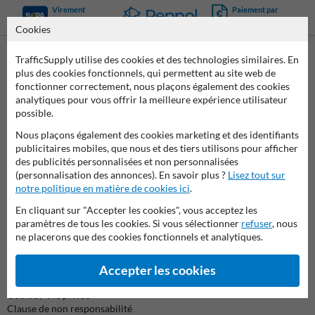
Virement
Paiement par
bancaire SEPA
facture
Cookies
TrafficSupply utilise des cookies et des technologies similaires. En
plus des cookies fonctionnels, qui permettent au site web de
Contactez-nous
fonctionner correctement, nous plaçons également des cookies
Nous sommes joignables les jours ouvrables (de 8.00 à 17.00) au
analytiques pour vous offrir la meilleure expérience utilisateur
04 2957 647.
possible.
Des questions ? Envoyez un e-mail à
info@trafficsupply.be
ou
remplissez le formulaire et nous vous répondrons dès que
Nous plaçons également des cookies marketing et des identifiants
possible.
publicitaires mobiles, que nous et des tiers utilisons pour afficher
des publicités personnalisées et non personnalisées
info@trafficsupply.be
(personnalisation des annonces). En savoir plus ?
Lisez tout sur
notre politique en matière de cookies ici
.
En cliquant sur "Accepter les cookies", vous acceptez les
Toutes nos coordonnées
paramètres de tous les cookies. Si vous sélectionner
refuser
, nous
ne placerons que des cookies fonctionnels et analytiques.
Information
Accepter les cookies
Renvoyer le(s) produit(s)
Cookie / Vie privée
Clause de non responsabilité