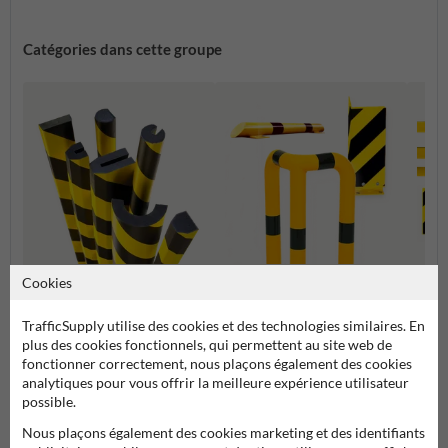
Catégories dans cette groupe
Cookies
Protections d'angle et
Protec
Protection contre les chocs
supports de protection
colon
TrafficSupply utilise des cookies et des technologies similaires. En
plus des cookies fonctionnels, qui permettent au site web de
Barrière de sécurité et protection industrielle
fonctionner correctement, nous plaçons également des cookies
analytiques pour vous offrir la meilleure expérience utilisateur
possible.
Nous plaçons également des cookies marketing et des identifiants