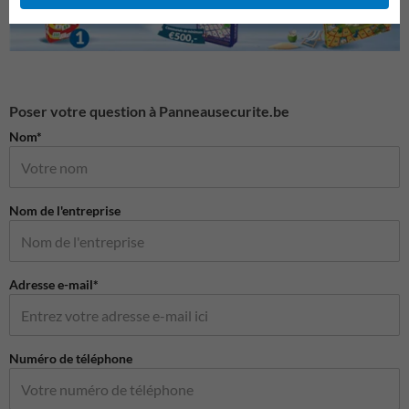
Poser votre question à Panneausecurite.be
Nom*
Nom de l'entreprise
Adresse e-mail*
Numéro de téléphone