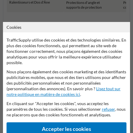
Ralentisseurs et Dos d'Âne
Protections d'angle et
Protec
supports de protection
colon
Produits de sécurité
Cookies
TrafficSupply utilise des cookies et des technologies similaires. En
plus des cookies fonctionnels, qui permettent au site web de
fonctionner correctement, nous plaçons également des cookies
Applications :
Ce ralentisseur est parfait pour les parkings, les zones
analytiques pour vous offrir la meilleure expérience utilisateur
résidentielles, les écoles et autres espaces où la réduction de la
possible.
vitesse est essentielle. Il peut être utilisé en complément de dos d'âne
pour améliorer la sécurité routière.
Nous plaçons également des cookies marketing et des identifiants
publicitaires mobiles, que nous et des tiers utilisons pour afficher
Options de Personnalisation :
Disponible en différentes tailles et
des publicités personnalisées et non personnalisées
configurations pour répondre à vos besoins spécifiques.
(personnalisation des annonces). En savoir plus ?
Lisez tout sur
notre politique en matière de cookies ici
.
En cliquant sur "Accepter les cookies", vous acceptez les
paramètres de tous les cookies. Si vous sélectionner
refuser
, nous
ne placerons que des cookies fonctionnels et analytiques.
Accepter les cookies