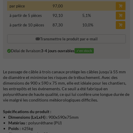
par pièce
97,00
à partir de 5 pièces
92,10
5,1
%
à partir de 10 pièces
87,30
10,0
%
Transmettre le produit par e-mail
Délai de livraison:
3-4 jours ouvrables
✓en stock
Le passage de câble à trois canaux protège les câbles jusqu'à 55 mm
de diamètre et minimise les risques de trébuchement. Avec des
dimensions de 900 x 590 x 75 mm, elle est idéale pour les chantiers,
les entrepôts et les événements. Ce seuil a été fabriqué en
polyuréthane de haute qualité, ce qui lui confère une longue durée de
vie malgré les conditions météorologiques difficiles.
Spécifications du produit :
Dimensions (LxLxH) :
900x590x75mm
Matériau :
polyuréthane (PU)
Poids :
±25kg