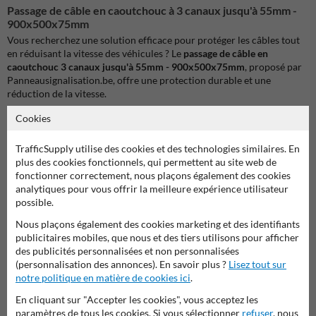
Passage de câble en caoutchouc à 3 canaux jusqu'à 55mm -
900x500x75mm
Vous recherchez une solution efficace pour protéger les câbles tout
en réduisant la vitesse des véhicules ? Le
passage de câble en
caoutchouc 3 canaux jusqu'à 55mm - 900x500x75mm
, proposé par
Panneausignalisation.be, offre une protection durable et une
réduction de la vitesse.
Cookies
Idéal pour les événements et les chantiers de construction
Cette barrière de câble est parfaite pour protéger les câbles lors
TrafficSupply utilise des cookies et des technologies similaires. En
d'événements et sur les sites de construction, offrant des passages
plus des cookies fonctionnels, qui permettent au site web de
sécurisés pour les véhicules.
fonctionner correctement, nous plaçons également des cookies
analytiques pour vous offrir la meilleure expérience utilisateur
Conception durable et sûre
possible.
Fabriqué en caoutchouc résistant et équipé de trois chemins de
câbles, ce passage offre une protection à long terme et peut accueillir
Nous plaçons également des cookies marketing et des identifiants
des câbles d'un diamètre maximal de 55 mm.
publicitaires mobiles, que nous et des tiers utilisons pour afficher
des publicités personnalisées et non personnalisées
Installation facile
(personnalisation des annonces). En savoir plus ?
Lisez tout sur
notre politique en matière de cookies ici
.
Le passage pour câbles est facile à installer et à déplacer, et peut être
facilement relié à d'autres seuils pour des tronçons plus longs.
En cliquant sur "Accepter les cookies", vous acceptez les
paramètres de tous les cookies. Si vous sélectionner
refuser
, nous