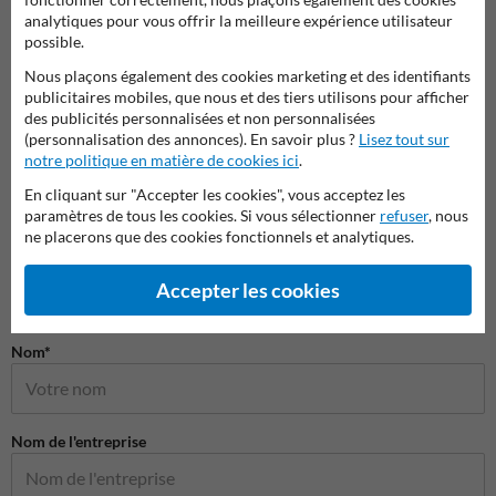
Picto
Pictogrammes de lutte contre
analytiques pour vous offrir la meilleure expérience utilisateur
Pictogrammes d'évacuation
l'incendie
possible.
Nous plaçons également des cookies marketing et des identifiants
Pictogrammes de sécurité
publicitaires mobiles, que nous et des tiers utilisons pour afficher
des publicités personnalisées et non personnalisées
(personnalisation des annonces). En savoir plus ?
Lisez tout sur
notre politique en matière de cookies ici
.
En cliquant sur "Accepter les cookies", vous acceptez les
paramètres de tous les cookies. Si vous sélectionner
refuser
, nous
ne placerons que des cookies fonctionnels et analytiques.
Accepter les cookies
Poser votre question à Panneausecurite.be
Nom*
Nom de l'entreprise