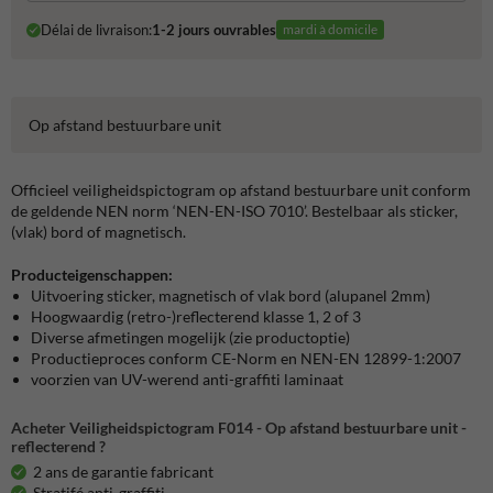
Délai de livraison:
1-2 jours ouvrables
mardi à domicile
Op afstand bestuurbare unit
Officieel veiligheidspictogram op afstand bestuurbare unit conform
de geldende NEN norm ‘NEN-EN-ISO 7010’. Bestelbaar als sticker,
(vlak) bord of magnetisch.
Producteigenschappen:
Uitvoering sticker, magnetisch of vlak bord (alupanel 2mm)
Hoogwaardig (retro-)reflecterend klasse 1, 2 of 3
Diverse afmetingen mogelijk (zie productoptie)
Productieproces conform CE-Norm en NEN-EN 12899-1:2007
voorzien van UV-werend anti-graffiti laminaat
Acheter Veiligheidspictogram F014 - Op afstand bestuurbare unit -
reflecterend ?
2 ans de garantie fabricant
Stratifé anti-graffiti