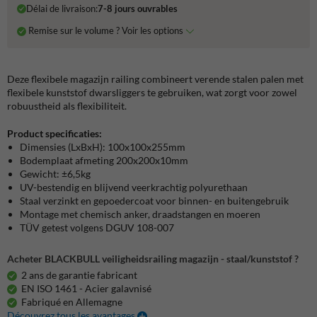
Délai de livraison:
7-8 jours ouvrables
Remise sur le volume ? Voir les options
Deze flexibele magazijn railing combineert verende stalen palen met
flexibele kunststof dwarsliggers te gebruiken, wat zorgt voor zowel
robuustheid als flexibiliteit.
Product specificaties:
Dimensies (LxBxH): 100x100x255mm
Bodemplaat afmeting 200x200x10mm
Gewicht: ±6,5kg
UV-bestendig en blijvend veerkrachtig polyurethaan
Staal verzinkt en gepoedercoat voor binnen- en buitengebruik
Montage met chemisch anker, draadstangen en moeren
TÜV getest volgens DGUV 108-007
Acheter BLACKBULL veiligheidsrailing magazijn - staal/kunststof ?
2 ans de garantie fabricant
EN ISO 1461 - Acier galavnisé
Fabriqué en Allemagne
Découvrez tous les avantages