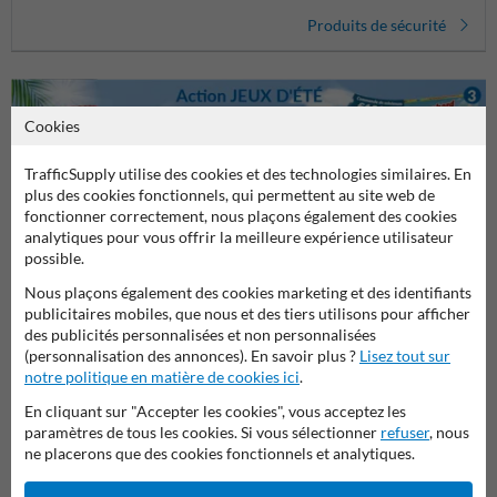
Produits de sécurité
Cookies
TrafficSupply utilise des cookies et des technologies similaires. En
plus des cookies fonctionnels, qui permettent au site web de
fonctionner correctement, nous plaçons également des cookies
analytiques pour vous offrir la meilleure expérience utilisateur
Poser votre question à Panneausecurite.be
possible.
Nom*
Nous plaçons également des cookies marketing et des identifiants
publicitaires mobiles, que nous et des tiers utilisons pour afficher
des publicités personnalisées et non personnalisées
(personnalisation des annonces). En savoir plus ?
Lisez tout sur
notre politique en matière de cookies ici
.
Nom de l'entreprise
En cliquant sur "Accepter les cookies", vous acceptez les
paramètres de tous les cookies. Si vous sélectionner
refuser
, nous
ne placerons que des cookies fonctionnels et analytiques.
Adresse e-mail*