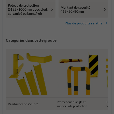
Poteau de protection
Montant de sécurité
Ø152x1000mm avec pied,
465x80x80mm
galvanisé ou jaune/noir
Plus de produits relatifs
Catégories dans cette groupe
Protections d'angle et
Protec
Rambardes de sécurité
supports de protection
colon