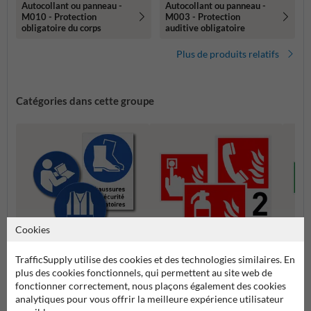
Autocollant ou panneau -
Autocollant ou panneau -
M010 - Protection
M003 - Protection
obligatoire du corps
auditive obligatoire
Plus de produits relatifs
Catégories dans cette groupe
Cookies
TrafficSupply utilise des cookies et des technologies similaires. En
Pictogrammes d'obligation
Pictogrammes de lutte contre
plus des cookies fonctionnels, qui permettent au site web de
Picto
l'incendie
fonctionner correctement, nous plaçons également des cookies
analytiques pour vous offrir la meilleure expérience utilisateur