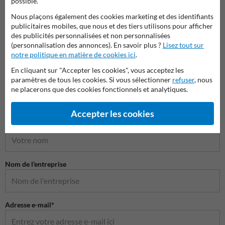
possible.
Pictogrammes de sécurité
Nous plaçons également des cookies marketing et des identifiants
publicitaires mobiles, que nous et des tiers utilisons pour afficher
des publicités personnalisées et non personnalisées
(personnalisation des annonces). En savoir plus ?
Lisez tout sur
notre politique en matière de cookies ici
.
En cliquant sur "Accepter les cookies", vous acceptez les
paramètres de tous les cookies. Si vous sélectionner
refuser
, nous
ne placerons que des cookies fonctionnels et analytiques.
Poser votre question à Panneausecurite.be
Accepter les cookies
Nom*
Nom de l'entreprise
Adresse e-mail*