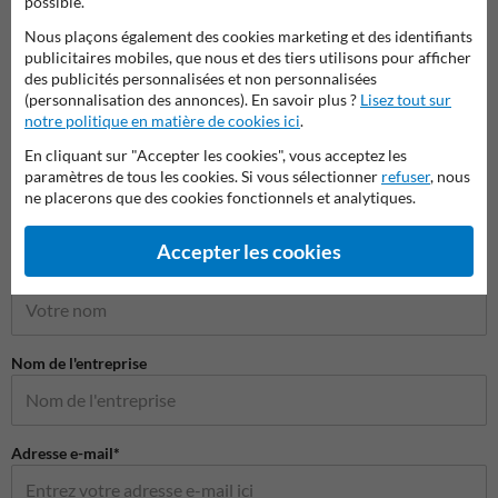
possible.
Pictogrammes de sécurité
Nous plaçons également des cookies marketing et des identifiants
publicitaires mobiles, que nous et des tiers utilisons pour afficher
des publicités personnalisées et non personnalisées
(personnalisation des annonces). En savoir plus ?
Lisez tout sur
notre politique en matière de cookies ici
.
En cliquant sur "Accepter les cookies", vous acceptez les
paramètres de tous les cookies. Si vous sélectionner
refuser
, nous
ne placerons que des cookies fonctionnels et analytiques.
Poser votre question à Panneausecurite.be
Accepter les cookies
Nom*
Nom de l'entreprise
Adresse e-mail*