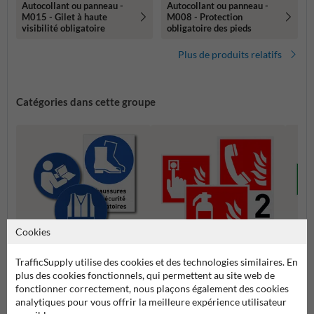
Autocollant ou panneau -
Autocollant ou panneau -
M015 - Gilet à haute
M008 - Protection
visibilité obligatoire
obligatoire des pieds
Plus de produits relatifs
Catégories dans cette groupe
Cookies
TrafficSupply utilise des cookies et des technologies similaires. En
Pictogrammes d'obligation
Pictogrammes de lutte contre
plus des cookies fonctionnels, qui permettent au site web de
Picto
l'incendie
fonctionner correctement, nous plaçons également des cookies
analytiques pour vous offrir la meilleure expérience utilisateur