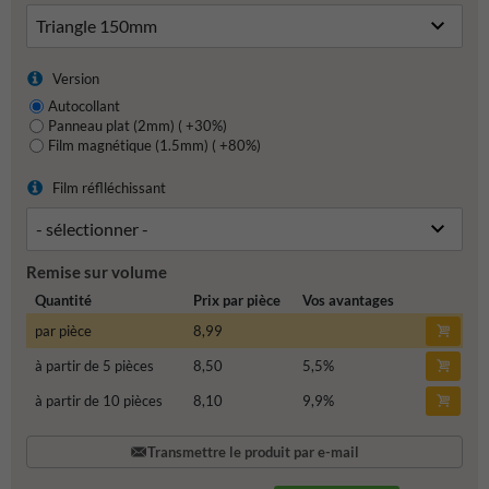
Version
Autocollant
Panneau plat (2mm) ( +30%)
Film magnétique (1.5mm) ( +80%)
Film réflléchissant
Remise sur volume
Quantité
Prix par pièce
Vos avantages
par pièce
8,99
à partir de 5 pièces
8,50
5,5
%
à partir de 10 pièces
8,10
9,9
%
Transmettre le produit par e-mail