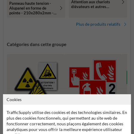
Attention aux chariots
Panneau haute tension -
élévateurs et autres
Alupanel en forme de
véhicules industriels
pointe - 210x280x2mm -
réfléchissant
Plus de produits relatifs
Catégories dans cette groupe
Cookies
TrafficSupply utilise des cookies et des technologies similaires. En
Pictogrammes
Pictogrammes de lutte contre
plus des cookies fonctionnels, qui permettent au site web de
Picto
d'avertissement
l'incendie
fonctionner correctement, nous plaçons également des cookies
analytiques pour vous offrir la meilleure expérience utilisateur