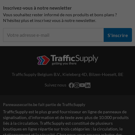
Inscrivez-vous à notre newsletter
Vous souhaitez rester informé de nos produits et bons plans ?
N'hésitez plus et inscrivez vous à notre newsletter.
S'inscrire
TrafficSupply Belgium B.V.,
Kieleberg 4D
,
Bilzen-Hoeselt, BE
Suivez nous
Panneausecurite.be fait partie de TrafficSupply
TrafficSupply est le plus grand fournisseur en ligne de panneaux de
signalisation, d'information et de texte avec plus de 10.000 produits
liés à la circulation. TrafficSupply est constitué de plusieurs
boutiques en ligne répartie sur trois catégories : la circulation, le
stationnement et la sécurité. Chez nous vous pouvez acheter des