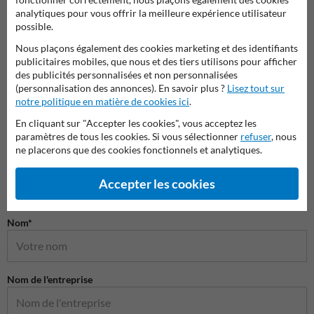
Protection des racks et des
Protections d'angle et
analytiques pour vous offrir la meilleure expérience utilisateur
Garde-
colonnes
supports de protection
possible.
Nous plaçons également des cookies marketing et des identifiants
Produits de sécurité
publicitaires mobiles, que nous et des tiers utilisons pour afficher
des publicités personnalisées et non personnalisées
(personnalisation des annonces). En savoir plus ?
Lisez tout sur
notre politique en matière de cookies ici
.
En cliquant sur "Accepter les cookies", vous acceptez les
paramètres de tous les cookies. Si vous sélectionner
refuser
, nous
ne placerons que des cookies fonctionnels et analytiques.
Accepter les cookies
Poser votre question à Panneausecurite.be
Nom*
Nom de l'entreprise