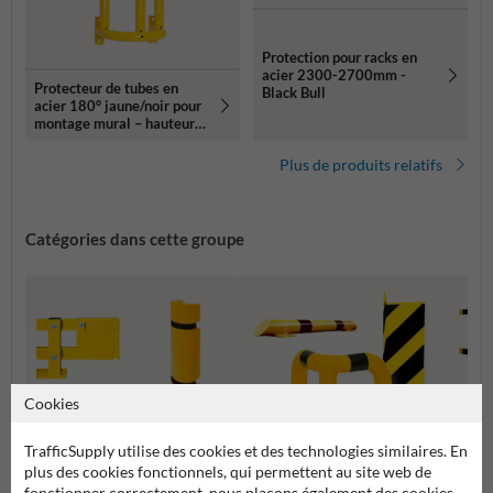
Protection pour racks en
acier 2300-2700mm -
Protecteur de tubes en
Black Bull
acier 180° jaune/noir pour
montage mural – hauteur
1000/1500 mm
Plus de produits relatifs
Catégories dans cette groupe
Cookies
TrafficSupply utilise des cookies et des technologies similaires. En
plus des cookies fonctionnels, qui permettent au site web de
fonctionner correctement, nous plaçons également des cookies