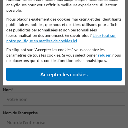
Pictogrammes d'interdiction
Pictogrammes de lutte contre
Picto
analytiques pour vous offrir la meilleure expérience utilisateur
l'incendie
possible.
Nous plaçons également des cookies marketing et des identifiants
Pictogrammes de sécurité
publicitaires mobiles, que nous et des tiers utilisons pour afficher
des publicités personnalisées et non personnalisées
(personnalisation des annonces). En savoir plus ?
Lisez tout sur
notre politique en matière de cookies ici
.
En cliquant sur "Accepter les cookies", vous acceptez les
paramètres de tous les cookies. Si vous sélectionner
refuser
, nous
ne placerons que des cookies fonctionnels et analytiques.
Accepter les cookies
Poser votre question à Panneausecurite.be
Nom*
Nom de l'entreprise