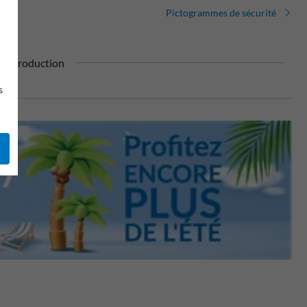
Pictogrammes de sécurité
re production
s