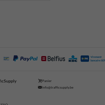
Virement
bancaire SE
ficSupply
Panier
info@trafficsupply.be
 / FAQ