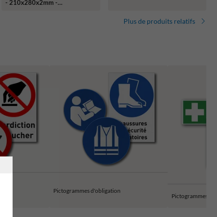
- 210x280x2mm -
réfléchissant
Plus de produits relatifs
ion
Pictogrammes d'obligation
Pictogrammes de 