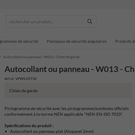
rechercher un produit...
grammes de sécurité
Panneaux de sécurité angulaires
Produits d
Autocollant ou panneau - W013 - Chien de garde
Autocollant ou panneau - W013 - Ch
Art.nr. VPWS.05732
Chien de garde
Pictogramme de sécurité avec les pictogrammes/symboles officiels
conformément à la norme NEN applicable "NEN-EN-ISO 7010".
Spécifications du produit :
Autocollant ou panneau plat (Alupanel 2mm)