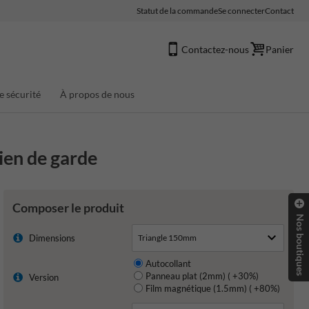
Statut de la commande
Se connecter
Contact
Contactez-nous
Panier
e sécurité
À propos de nous
ien de garde
Composer le produit
Nos boutiques
Dimensions
Autocollant
Panneau plat (2mm) ( +30%)
Version
Film magnétique (1.5mm) ( +80%)