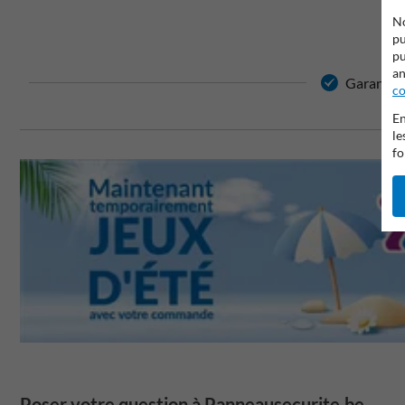
No
pu
pu
an
Garantie d
co
En
le
fo
Poser votre question à Panneausecurite.be