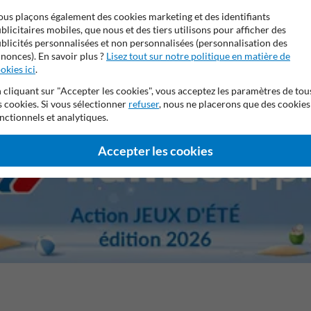
us plaçons également des cookies marketing et des identifiants
blicitaires mobiles, que nous et des tiers utilisons pour afficher des
blicités personnalisées et non personnalisées (personnalisation des
nonces). En savoir plus ?
Lisez tout sur notre politique en matière de
e 7,5 ans sur le film réfléchissant
Stratifé anti-graffiti
Prop
okies ici
.
 cliquant sur "Accepter les cookies", vous acceptez les paramètres de tou
s cookies. Si vous sélectionner
refuser
, nous ne placerons que des cookies
nctionnels et analytiques.
Accepter les cookies