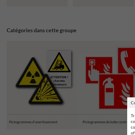
Catégories dans cette groupe
C
Tr
co
Pictogrammes d'avertissement
Pictogrammes de lutte contre l'i
co
of