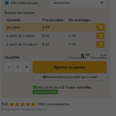
Film réflléchissant
Remise sur volume
Quantité
Prix par pièce
Vos avantages
par pièce
8,99
à partir de 5 pièces
8,50
5,5
%
à partir de 10 pièces
8,10
9,9
%
8,
99
10,88
Quantité:
Prix p/pcs
TVA comprise
-
+
Ajouter au panier
Transmettre le produit par e-mail
Délai de livraison:
2-3 jours ouvrables
mardi à domicile
9.4
7061 commentaires
Avis gérés par FeedbackCompany