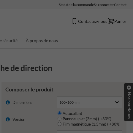
Statut de la commande
Se connecter
Contact
Contactez-nous
Panier
e sécurité
À propos de nous
he de direction
Composer le produit
Nos boutiques
Dimensions
Autocollant
Panneau plat (2mm) ( +30%)
Version
Film magnétique (1.5mm) ( +80%)