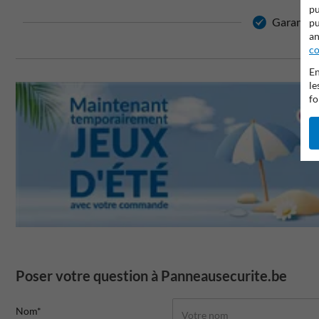
pu
Garantie d
pu
an
co
En
le
fo
Poser votre question à Panneausecurite.be
Nom*