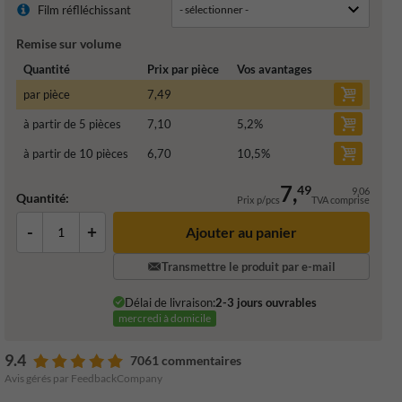
Film réflléchissant
Remise sur volume
Quantité
Prix par pièce
Vos avantages
par pièce
7,49
à partir de 5 pièces
7,10
5,2
%
à partir de 10 pièces
6,70
10,5
%
7,
49
9,06
Quantité:
Prix p/pcs
TVA comprise
-
+
Ajouter au panier
Transmettre le produit par e-mail
Délai de livraison:
2-3 jours ouvrables
mercredi à domicile
9.4
7061 commentaires
Avis gérés par FeedbackCompany