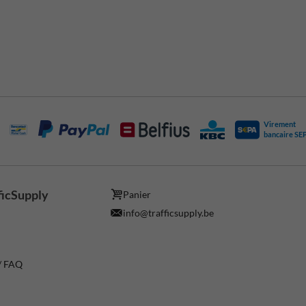
Virement
bancaire SE
ficSupply
Panier
info@trafficsupply.be
 / FAQ