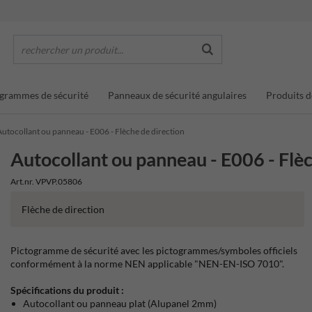
rechercher un produit...
grammes de sécurité
Panneaux de sécurité angulaires
Produits d
Autocollant ou panneau - E006 - Flèche de direction
Autocollant ou panneau - E006 - Flèc
Art.nr. VPVP.05806
Flèche de direction
Pictogramme de sécurité avec les pictogrammes/symboles officiels
conformément à la norme NEN applicable "NEN-EN-ISO 7010".
Spécifications du produit :
Autocollant ou panneau plat (Alupanel 2mm)