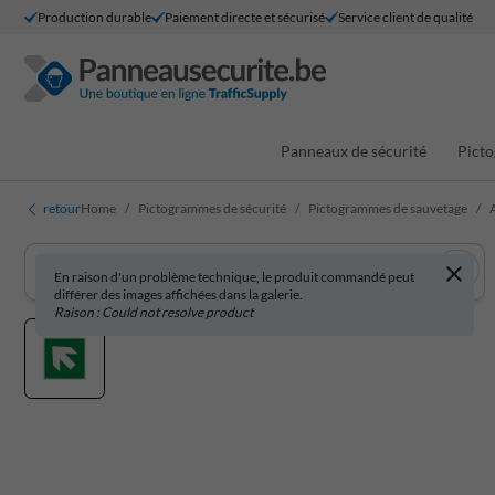
Production durable
Paiement directe et sécurisé
Service client de qualité
Panneaux de sécurité
Picto
retour
Home
Pictogrammes de sécurité
Pictogrammes de sauvetage
En raison d'un problème technique, le produit commandé peut
différer des images affichées dans la galerie.
Raison : Could not resolve product