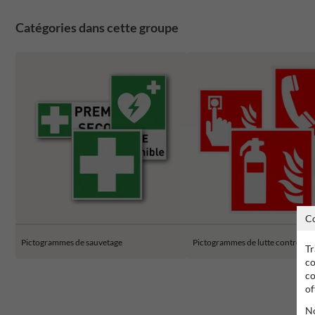
Catégories dans cette groupe
C
Pictogrammes de sauvetage
Pictogrammes de lutte contre l'i
Tr
co
co
of
No