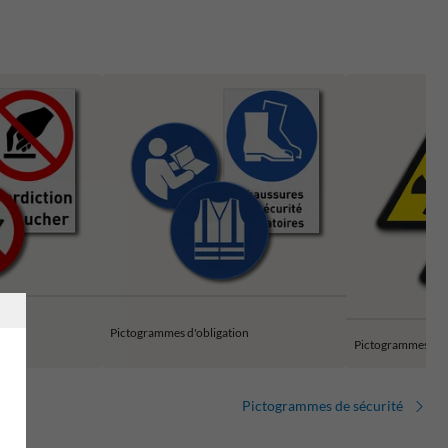
ion
Pictogrammes d'obligation
Pictogrammes d'a
Pictogrammes de sécurité