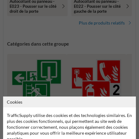
Autocollant ou panneau -
Autocollant ou panneau -
E023 - Pousser sur le côté
E022 - Pousser sur le côté
droit de la porte
gauche de la porte
Plus de produits relatifs
Catégories dans cette groupe
Cookies
TrafficSupply utilise des cookies et des technologies similaires. En
Picto
Pictogrammes de lutte contre
plus des cookies fonctionnels, qui permettent au site web de
Pictogrammes d'évacuation
l'incendie
fonctionner correctement, nous plaçons également des cookies
analytiques pour vous offrir la meilleure expérience utilisateur
possible.