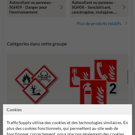
Autocollant ou panneau -
Autocollant ou panneau -
SGH09 - Danger pour
SGH08 - Sensibilisant,
l'environnement
cancérogène, mutagène,
reprotoxique
Plus de produits relatifs
Catégories dans cette groupe
Cookies
Pictogrammes de lutte contre
Pictogrammes SGH (GHS)
Picto
l'incendie
TrafficSupply utilise des cookies et des technologies similaires. En
plus des cookies fonctionnels, qui permettent au site web de
fonctionner correctement, nous plaçons également des cookies