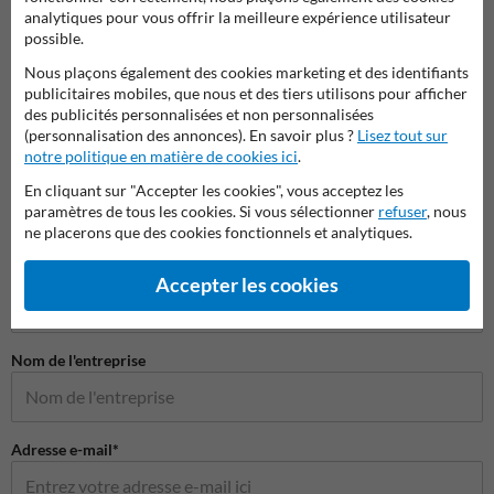
Pictogrammes de sécurité
analytiques pour vous offrir la meilleure expérience utilisateur
possible.
Nous plaçons également des cookies marketing et des identifiants
publicitaires mobiles, que nous et des tiers utilisons pour afficher
des publicités personnalisées et non personnalisées
(personnalisation des annonces). En savoir plus ?
Lisez tout sur
notre politique en matière de cookies ici
.
En cliquant sur "Accepter les cookies", vous acceptez les
paramètres de tous les cookies. Si vous sélectionner
refuser
, nous
ne placerons que des cookies fonctionnels et analytiques.
Poser votre question à Panneausecurite.be
Nom*
Accepter les cookies
Nom de l'entreprise
Adresse e-mail*