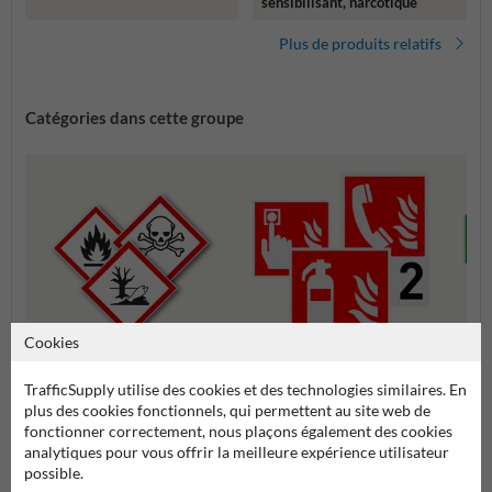
sensibilisant, narcotique
Plus de produits relatifs
Catégories dans cette groupe
Cookies
Pictogrammes de lutte contre
TrafficSupply utilise des cookies et des technologies similaires. En
Pictogrammes SGH (GHS)
Picto
l'incendie
plus des cookies fonctionnels, qui permettent au site web de
fonctionner correctement, nous plaçons également des cookies
analytiques pour vous offrir la meilleure expérience utilisateur
Pictogrammes de sécurité
possible.