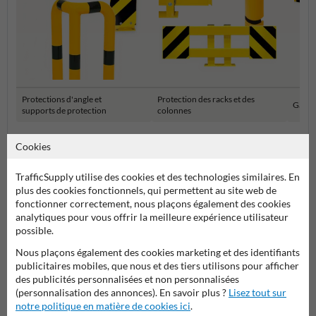
Protections d'angle et
Protection des racks et des
Garde-
supports de protection
colonnes
Cookies
Barrière de sécurité et protection industrielle
TrafficSupply utilise des cookies et des technologies similaires. En
plus des cookies fonctionnels, qui permettent au site web de
fonctionner correctement, nous plaçons également des cookies
analytiques pour vous offrir la meilleure expérience utilisateur
possible.
Nous plaçons également des cookies marketing et des identifiants
publicitaires mobiles, que nous et des tiers utilisons pour afficher
des publicités personnalisées et non personnalisées
(personnalisation des annonces). En savoir plus ?
Lisez tout sur
Poser votre question à Panneausecurite.be
notre politique en matière de cookies ici
.
Nom*