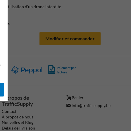
- Utilisation d'un drone interdite
ZONE.
Modifier et commander
s
Paiement par
PA
facture
À propos de
Panier
TrafficSupply
info@trafficsupply.be
Contact
À propos de nous
Nouvelles et Blog
Délais de livraison