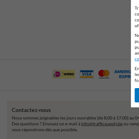
Tr
co
co
of
No
pu
pu
an
co
En
le
fo
Contactez-nous
Nous sommes joignables les jours ouvrables (de 8.00 à 17.00) au 0
Des questions ? Envoyez un e-mail à
info@trafficsupply.be
ou rempl
vous répondrons dès que possible.