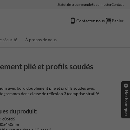
Statut de la commande
Se connecter
Contact
Contactez-nous
Panier
e sécurité
À propos de nous
ment plié et profils soudés
um avec bord doublement plié et profils soudés avec
Nos boutiques
ctogrammes dans classe de réflexion 3 (comprise stratifé
ues du produit:
: c06fd6
300x450mm
Réflexion maximale | Classe 3