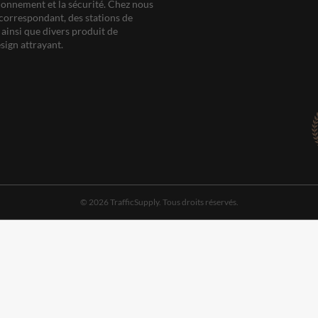
ationnement et la sécurité. Chez nous
correspondant, des stations de
ainsi que divers produit de
sign attrayant.
© 2026 TrafficSupply. Tous droits réservés.