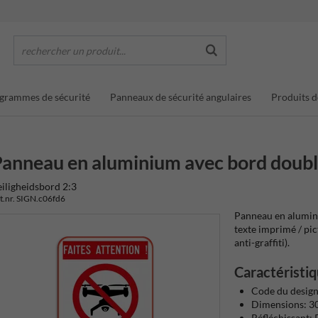
rechercher un produit...
grammes de sécurité
Panneaux de sécurité angulaires
Produits d
anneau en aluminium avec bord double
iligheidsbord 2:3
t.nr. SIGN.c06fd6
Panneau en alumini
texte imprimé / pi
anti-graffiti).
Caractéristiq
Code du design
Dimensions: 
Réfléchissant: 