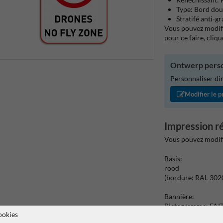
Type: Bord dou
Stratifé anti-gra
Vous pouvez modifie
pour ce faire, cliqu
Ontwerp perso
Personnaliser di
Modifier le p
Impression r
Vous pouvez modifi
Basis:
rood
(bordure: RAL 3020
Bannière:
Pictogramme: FAI
ookies