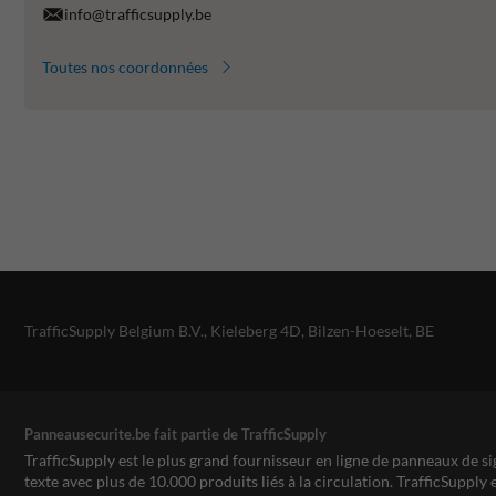
info@trafficsupply.be
Toutes nos coordonnées
TrafficSupply Belgium B.V.,
Kieleberg 4D
,
Bilzen-Hoeselt, BE
Panneausecurite.be fait partie de TrafficSupply
TrafficSupply est le plus grand fournisseur en ligne de panneaux de si
texte avec plus de 10.000 produits liés à la circulation. TrafficSupply 