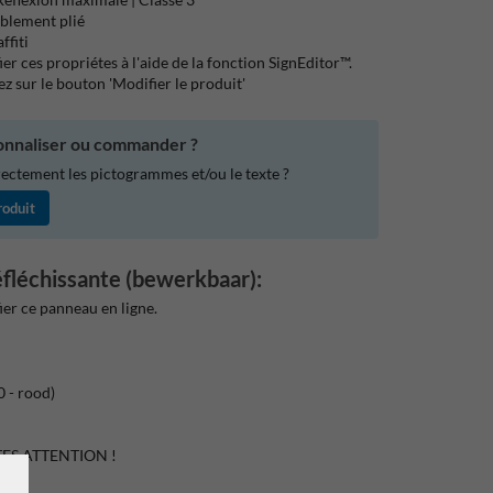
blement plié
ffiti
r ces propriétes à l'aide de la fonction SignEditor™.
ez sur le bouton 'Modifier le produit'
nnaliser ou commander ?
rectement les pictogrammes et/ou le texte ?
roduit
éfléchissante (bewerkbaar):
er ce panneau en ligne.
 - rood)
TES ATTENTION !