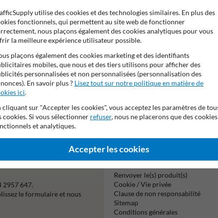
Pictogramme:
Pictogramme: B023 
afficSupply utilise des cookies et des technologies similaires. En plus des
okies fonctionnels, qui permettent au site web de fonctionner
Zone de texte:
rrectement, nous plaçons également des cookies analytiques pour vous
DRONES NO FLY 
frir la meilleure expérience utilisateur possible.
us plaçons également des cookies marketing et des identifiants
blicitaires mobiles, que nous et des tiers utilisons pour afficher des
blicités personnalisées et non personnalisées (personnalisation des
nonces). En savoir plus ?
Lisez tout sur notre politique en matière de
okies ici
.
 cliquant sur "Accepter les cookies", vous acceptez les paramètres de tou
Virement
s cookies. Si vous sélectionner
refuser
, nous ne placerons que des cookies
bancaire SE
nctionnels et analytiques.
Accepter les cookies
Information
Renvoyer le(s) produit(s)
Cookie / Vie privée
4 2957 647.
Clause de non responsabilité
issez le formulaire et nous
Sitemap
Conditions générales