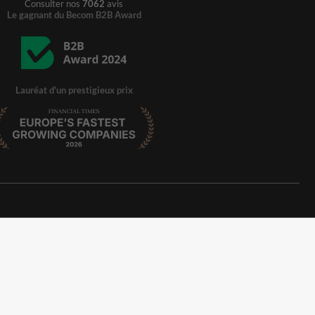
Consulter nos
7062
avis
Le gagnant du Becom B2B Award
Lauréat d'un prestigieux prix