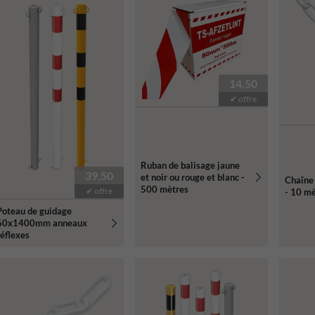
14,50
✔ offre
Ruban de balisage jaune
39,50
et noir ou rouge et blanc -
Chaîne 
500 mètres
✔ offre
- 10 m
Poteau de guidage
60x1400mm anneaux
réflexes