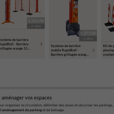
1.215,00
✔ offre
1.377,00
✔ offre
Système de barrière
RapidRoll - Barrière
Système de barrière
Kit de 
grillagée orange 15
mobile RapidRoll -
plastiq
mètres avec poteaux
Barrière grillagée orange
crochet
15 mètres avec poteaux
et aménager vos espaces
r organiser la circulation, délimiter des zones et sécuriser les parkings, 
d'
aménagement de parking
et de balisage.