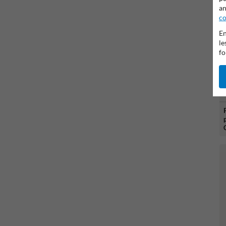
an
co
En
le
fo