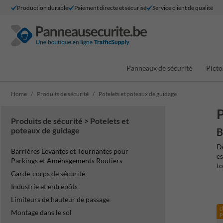
Production durable
Paiement directe et sécurisé
Service client de qualité
Panneaux de sécurité
Picto
Home
Produits de sécurité
Potelets et poteaux de guidage
P
Produits de sécurité > Potelets et
poteaux de guidage
B
Dé
Barrières Levantes et Tournantes pour
es
Parkings et Aménagements Routiers
to
Garde-corps de sécurité
Industrie et entrepôts
Limiteurs de hauteur de passage
c
Montage dans le sol
p