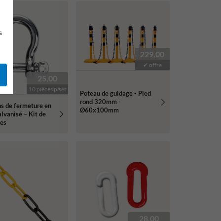
s
229,00
✔ offre
25,00
10 pièces p/set
Poteau de guidage - Pied
rond 320mm -
s de fermeture en
Ø60x100mm
alvanisé – Kit de
ces
28,00