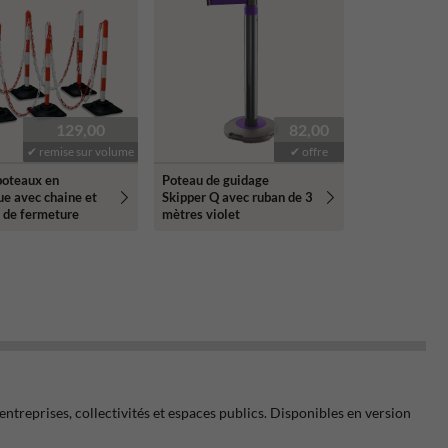
129,00
82,00
✔ remise sur volume
✔ offre
poteaux en
Poteau de guidage
ue avec chaine et
Skipper Q avec ruban de 3
 de fermeture
mètres violet
entreprises, collectivités et espaces publics. Disponibles en version