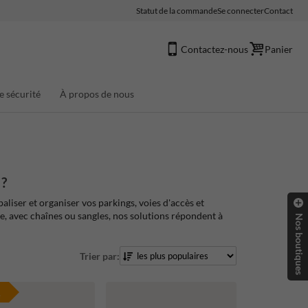
Statut de la commande
Se connecter
Contact
Contactez-nous
Panier
e sécurité
À propos de nous
 ?
liser et organiser vos parkings, voies d'accès et
le, avec chaînes ou sangles, nos solutions répondent à
Nos boutiques
Trier par:
e