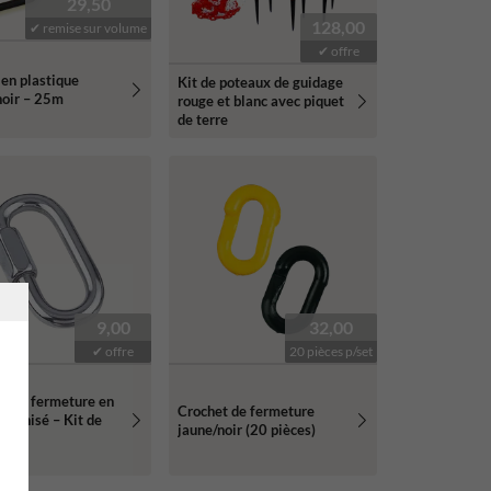
29,50
128,00
✔ remise sur volume
✔ offre
en plastique
Kit de poteaux de guidage
noir – 25m
rouge et blanc avec piquet
de terre
9,00
32,00
✔ offre
20 pièces p/set
s de fermeture en
Crochet de fermeture
alvanisé – Kit de
jaune/noir (20 pièces)
ces