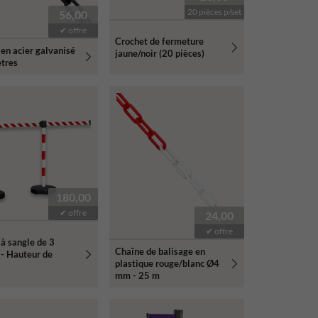
20 pièces p/set
56,00
✔ offre
Crochet de fermeture
en acier galvanisé
jaune/noir (20 pièces)
ètres
180,00
✔ offre
24,00
✔ offre
à sangle de 3
Chaîne de balisage en
 - Hauteur de
plastique rouge/blanc Ø4
mm - 25 m