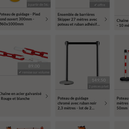
à partir de 56,-
✔ offre
Poteau de guidage - Pied
Ensemble de barrières
rond ouvert 300mm -
Skipper 27 mètres avec
Chaîne 
Ø60x1000mm
poteau et ruban adhésif
- 10 m
enroulable rouge/blanc
89,00
✔ remise sur volume
149,50
2 pièces p/set
Chaîne en acier galvanisé
Poteau de guidage
Poteau 
- Rouge et blanche
chromé avec ruban noir
mètres
2,3 mètres - lot de 2
50mm
pièces