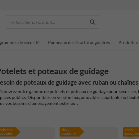
rechercher un produit...
grammes de sécurité
Panneaux de sécurité angulaires
Produits d
otelets et poteaux de guidage
esoin de poteaux de guidage avec ruban ou chaînes
couvrez notre gamme de potelets et poteaux de guidage pour sécuriser, ba
paces publics. Disponibles en version fixe, amovible, rabattable ou flexib
us vos besoins d'aménagement extérieur.
hoix plus
choix
choix
opulaire
populaire
populair