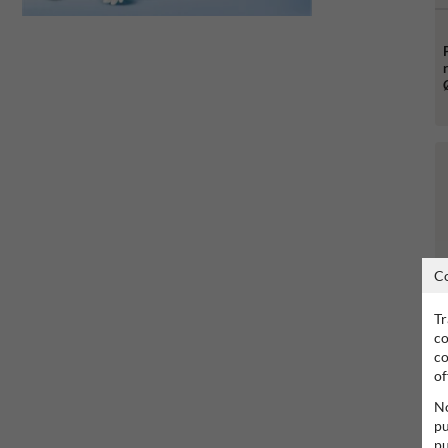
C
Tr
co
co
of
No
pu
pu