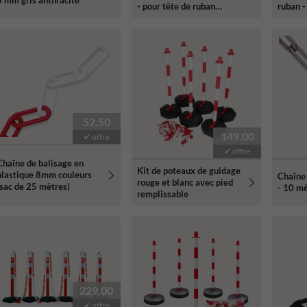
6 mm gris anthracite
- pour tête de ruban
ruban -
conique
52,50
149,00
✔ offre
✔ offre
Chaîne de balisage en
Kit de poteaux de guidage
plastique 8mm couleurs
Chaîne 
rouge et blanc avec pied
(sac de 25 mètres)
- 10 m
remplissable
229,00
✔ offre