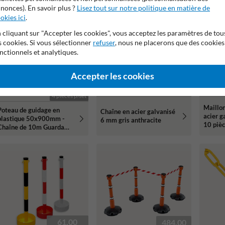
nonces). En savoir plus ?
Lisez tout sur notre politique en matière de
okies ici
.
 cliquant sur "Accepter les cookies", vous acceptez les paramètres de tou
s cookies. Si vous sélectionner
refuser
, nous ne placerons que des cookies
nctionnels et analytiques.
Accepter les cookies
29,00
348,00
10 pièces p/set
4 pièces p/set
Maillon
Poteau de guidage en
Chaîne en acier galvanisé
acier g
plastique 50x900mm -
6 mm gris anthracite
10 piè
Chaîne de 10m Guarda
Flex
61,00
484,00