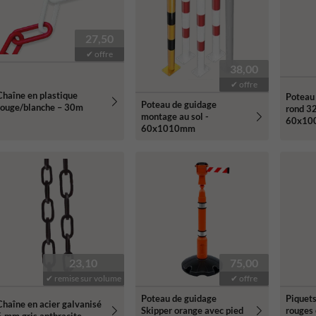
27,50
✔ offre
38,00
✔ offre
Chaîne en plastique
Poteau 
Poteau de guidage
rouge/blanche – 30m
rond 3
montage au sol -
60x10
60x1010mm
23,10
75,00
✔ remise sur volume
✔ offre
Poteau de guidage
Piquets
Chaîne en acier galvanisé
Skipper orange avec pied
rouges 