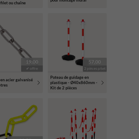
pour montage mural
 filet ou chaîne
19,00
57,00
✔ offre
2 pièces p/set
Poteau de guidage en
en acier galvanisé
plastique - Ø40x860mm -
ètres
Kit de 2 pièces