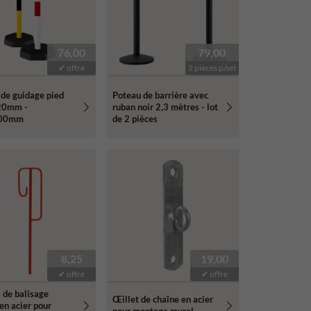
76,00
79,00
✔ offre
2 pièces p/set
de guidage pied
Poteau de barrière avec
20mm -
ruban noir 2,3 mètres - lot
00mm
de 2 pièces
8,25
19,00
✔ offre
✔ offre
 de balisage
Œillet de chaîne en acier
en acier pour