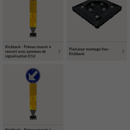
Ils sont résistants aux chocs à 360
Ils se redressent immédiatement après une collision jusqu'à 90
km/h.
Ils conservent leur forme et leur couleur
Sont très faciles et rapides à installer grâce au kit de montage
fourni.
Offrent une visibilité supplémentaire en combinaison avec les
bandes réfléchissantes.
Kickback - Poteau musoir à
Pied pour montage fixe -
ressort avec panneau de
Kickback
signalisation D1d
Kickback - Poteau musoir à