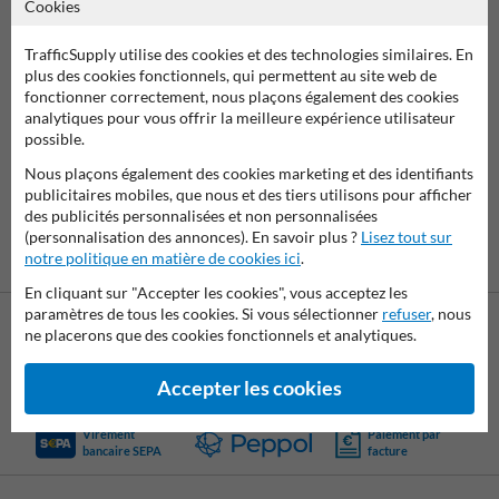
Cookies
Balises de guidage à ressort Kickback avec panneaux
TrafficSupply utilise des cookies et des technologies similaires. En
plus des cookies fonctionnels, qui permettent au site web de
Kickback© est la solution !
fonctionner correctement, nous plaçons également des cookies
Kickback© est un mécanisme à ressort composé d'un ressort plastifié
analytiques pour vous offrir la meilleure expérience utilisateur
en acier, d'un câble en acier inoxydable, d'un joint en plastique
possible.
durable et d'une plaque de fixation robuste.
Nous plaçons également des cookies marketing et des identifiants
Ce mécanisme résistant aux chocs est monté dans des poteaux en
publicitaires mobiles, que nous et des tiers utilisons pour afficher
polyéthylène de 6 mm d'épaisseur sur lesquels peuvent être montés
des publicités personnalisées et non personnalisées
des panneaux de signalisation.
(personnalisation des annonces). En savoir plus ?
Lisez tout sur
notre politique en matière de cookies ici
.
En cliquant sur "Accepter les cookies", vous acceptez les
paramètres de tous les cookies. Si vous sélectionner
refuser
, nous
ne placerons que des cookies fonctionnels et analytiques.
Accepter les cookies
Virement
Paiement par
bancaire SEPA
facture