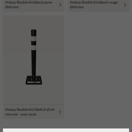
Poteau flexible KickBack jaune
Poteau flexible KickBack rouge
Ø60 mm
Ø60 mm
Poteau flexible KICKBACK Ø 60
mm noir - avec socle