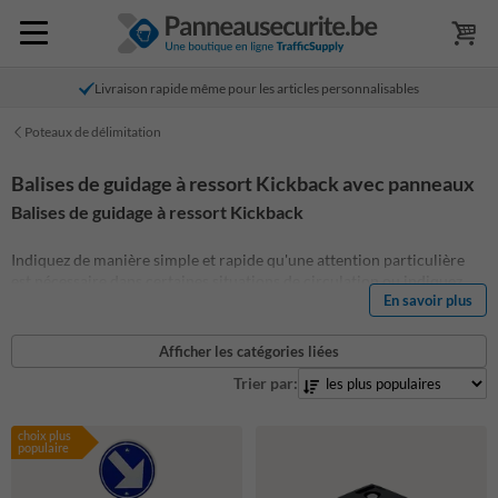
Livraison rapide même pour les articles personnalisables
Poteaux de délimitation
Balises de guidage à ressort Kickback avec panneaux
Balises de guidage à ressort Kickback
Indiquez de manière simple et rapide qu'une attention particulière
est nécessaire dans certaines situations de circulation ou indiquez
En savoir plus
avec les bornes de circulation que certaines parties de la route ou de
vos locaux ne sont pas accessibles.
Parfait pour une utilisation sur les sites industriels, les entrepôts, les
Afficher les catégories liées
rétrécissements de routes, les objets dangereux, les pistes cyclables,
Trier par:
les parkings et les parkings souterrains.
Pourquoi choisir les bornes Kickback© ?
choix plus
populaire