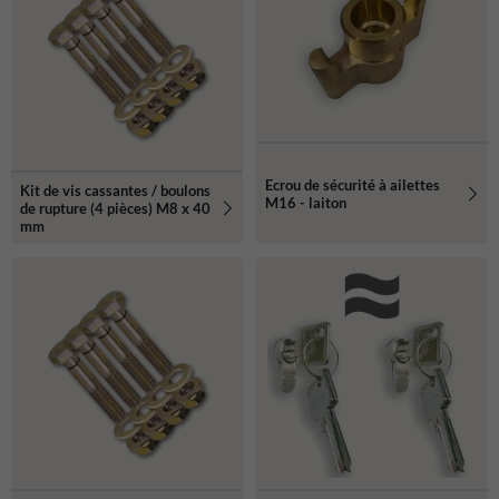
Ecrou de sécurité à ailettes
Kit de vis cassantes / boulons
M16 - laiton
de rupture (4 pièces) M8 x 40
mm