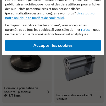
publicitaires mobiles, que nous et des tiers utilisons pour afficher
des publicités personnalisées et non personnalisées
(personnalisation des annonces). En savoir plus ?
Lisez tout sur
notre politique en matière de cookies ici
.
En cliquant sur "Accepter les cookies", vous acceptez les
Kit de brides à queue
Adaptateur avec œillet pour
paramètres de tous les cookies. Si vous sélectionner
refuser
, nous
d'aronde Ø 48 mm
chaîne pour potelets de
ne placerons que des cookies fonctionnels et analytiques.
signalisation flexibles Ø 80
mm - blanc ou noir
Accepter les cookies
Couvercle pour balise de
sécurité - plastique -
Europees cilinderslot en 3
Ø48/76mm
sleutels