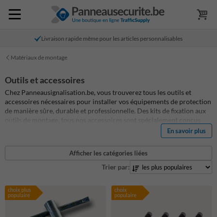
Livraison rapide même pour les articles personnalisables
Matériaux de montage
Outils et accessoires
Chez Panneausignalisation.be, vous trouverez tous les outils et
accessoires nécessaires pour installer vos équipements de protection
de manière sûre, durable et professionnelle. Des kits de fixation aux
outils de montage, tous nos accessoires sont spécialement conçus
pour s'adapter à nos poteaux de protection, butées de protection et
En savoir plus
arceaux de sécurité. Vous bénéficiez ainsi d'une installation rapide,
fiable et conforme, même dans les environnements soumis à une
Afficher les catégories liées
utilisation intensive.
Trier par:
choix plus
choix
populaire
populaire