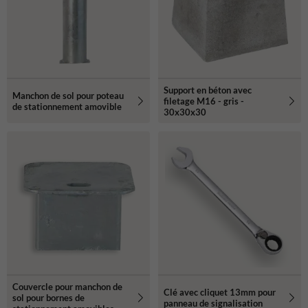
Support en béton avec
Manchon de sol pour poteau
filetage M16 - gris -
de stationnement amovible
30x30x30
Couvercle pour manchon de
Clé avec cliquet 13mm pour
sol pour bornes de
panneau de signalisation