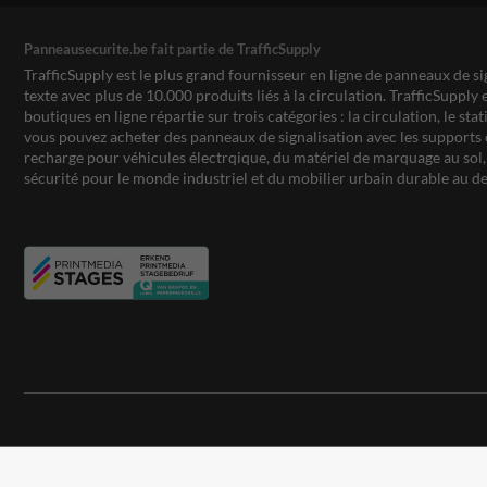
Panneausecurite.be fait partie de TrafficSupply
TrafficSupply est le plus grand fournisseur en ligne de panneaux de si
texte avec plus de 10.000 produits liés à la circulation. TrafficSupply 
boutiques en ligne répartie sur trois catégories : la circulation, le st
vous pouvez acheter des panneaux de signalisation avec les supports 
recharge pour véhicules électrqique, du matériel de marquage au sol, 
sécurité pour le monde industriel et du mobilier urbain durable au de