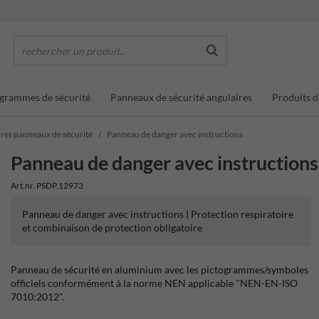
rechercher un produit...
grammes de sécurité
Panneaux de sécurité angulaires
Produits d
es panneaux de sécurité
Panneau de danger avec instructions
Panneau de danger avec instructions
Art.nr. PSDP.12973
Panneau de danger avec instructions | Protection respiratoire
et combinaison de protection obligatoire
Panneau de sécurité en aluminium avec les pictogrammes/symboles
officiels conformément à la norme NEN applicable "NEN-EN-ISO
7010:2012".