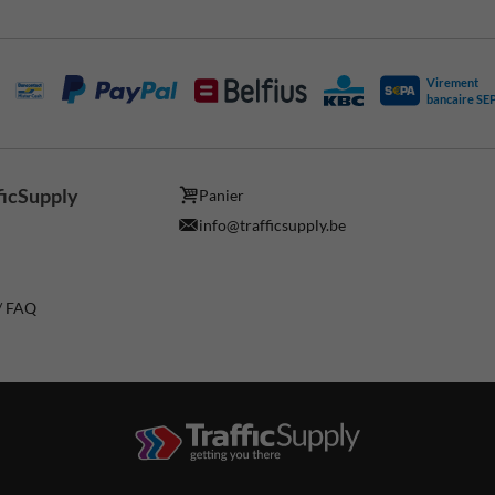
Virement
bancaire SE
ficSupply
Panier
info@trafficsupply.be
 / FAQ