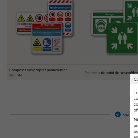
Composez vos propres panneaux de
Panneaux de point de rassemble
sécurité
C
Tr
co
co
of
Garanti
No
pu
pu
an