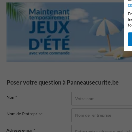
co
En
le
fo
Poser votre question à Panneausecurite.be
Nom*
Nom de l'entreprise
Adresse e-mail*