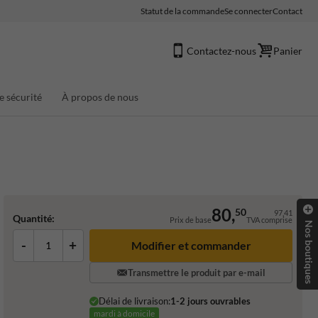
Statut de la commande
Se connecter
Contact
Contactez-nous
Panier
e sécurité
À propos de nous
80,
50
97,41
Quantité:
Prix de base
TVA comprise
Nos boutiques
-
+
Transmettre le produit par e-mail
Délai de livraison:
1-2 jours ouvrables
mardi à domicile