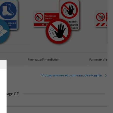
Panneaux d'interdiction
Panneaux d'incen
Pictogrammes et panneaux de sécurité
rquage CE