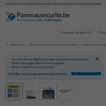
Production durable
Paiement directe et sécurisé
Service client de qualité
Panneaux de sécurité
Picto
retour
Home
Pictogrammes et panneaux de sécurité
Composez vos propr
En raison d'un problème technique, le produit commandé peut
différer des images affichées dans la galerie.
Raison : Could not resolve product
Produit personnalisable ?
Personnaliser
Modifier les pictogrammes et/ou le texte