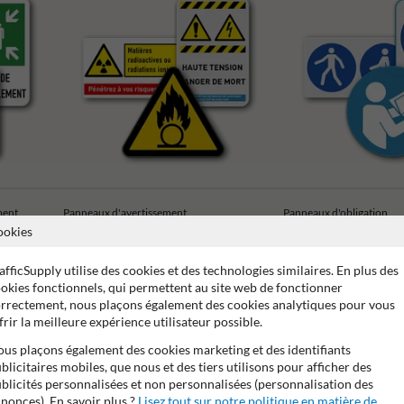
ment
Panneaux d'avertissement
Panneaux d'obligation
ookies
afficSupply utilise des cookies et des technologies similaires. En plus des
okies fonctionnels, qui permettent au site web de fonctionner
rrectement, nous plaçons également des cookies analytiques pour vous
frir la meilleure expérience utilisateur possible.
e de 15 ans sur le film réfléchissant
Stratifé anti-graffiti
Ma
us plaçons également des cookies marketing et des identifiants
blicitaires mobiles, que nous et des tiers utilisons pour afficher des
blicités personnalisées et non personnalisées (personnalisation des
nonces). En savoir plus ?
Lisez tout sur notre politique en matière de