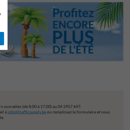
s
s ouvrables (de 8.00 à 17.00) au 04 2957 647.
ail à
info@trafficsupply.be
ou remplissez le formulaire et nous
le.