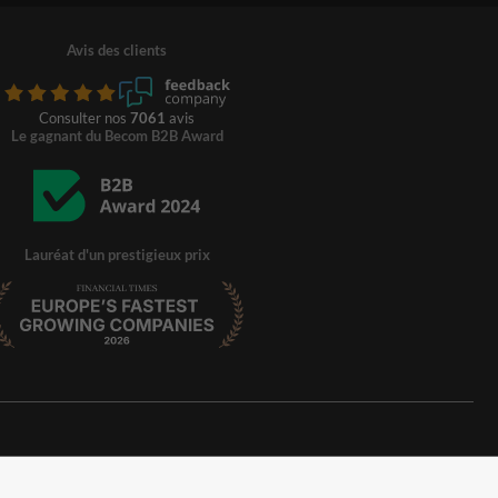
Avis des clients
Consulter nos
7061
avis
Le gagnant du Becom B2B Award
Lauréat d'un prestigieux prix