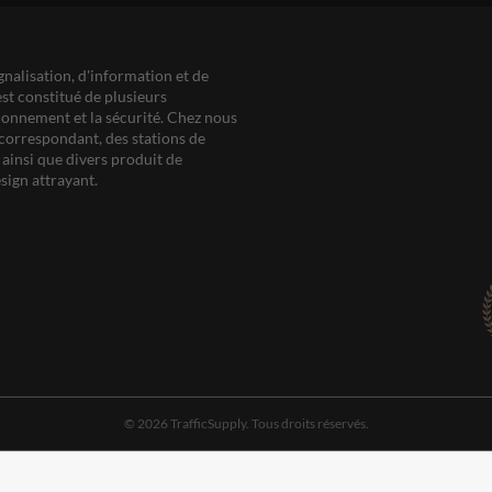
gnalisation, d'information et de
est constitué de plusieurs
ationnement et la sécurité. Chez nous
correspondant, des stations de
ainsi que divers produit de
sign attrayant.
© 2026 TrafficSupply. Tous droits réservés.