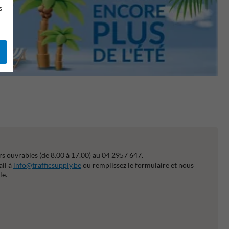
s
s ouvrables (de 8.00 à 17.00) au 04 2957 647.
ail à
info@trafficsupply.be
ou remplissez le formulaire et nous
le.