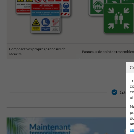
Composez vos propres panneaux de
Panneaux de point de rassemble
sécurité
C
Tr
co
co
Garanti
of
No
pu
pu
an
co