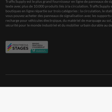
TrafficSupply est le plus grand fournisseur en ligne de panneaux de si
texte avec plus de 10.000 produits liés à la circulation. TrafficSupply 
boutiques en ligne répartie sur trois catégories : la circulation, le st
vous pouvez acheter des panneaux de signalisation avec les supports 
recharge pour véhicules électrqique, du matériel de marquage au sol, 
sécurité pour le monde industriel et du mobilier urbain durable au de