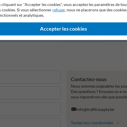
 cliquant sur "Accepter les cookies", vous acceptez les paramètres de tou
s cookies. Si vous sélectionner
refuser
, nous ne placerons que des cookies
nctionnels et analytiques.
Accepter les cookies
Contactez-nous
Nous sommes joignables les jour
Des questions ? Envoyez un e-m
vous répondrons dès que possib
info@trafficsupply.be
Toutes nos coordonnées