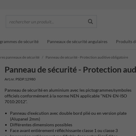
rechercher un produit...
grammes de sécurité
Panneaux de sécurité angulaires
Produits d
es panneaux de sécurité
Panneau de sécurité - Protection auditive obligatoire
Panneau de sécurité - Protection aud
Art.nr. PSDP.12980
Panneau de sécurité en aluminium avec les pictogrammes/symboles
officiels conformément à la norme NEN applicable "NEN-EN-ISO
7010:2012".
Panneau d'exécution avec double bord plié ou en version plate
(Alupanel 2mm)
Différentes dimensions possibles
Face avant entièrement réfléchissante classe 1 ou classe 3