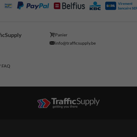
Virement
bancaire SE
ficSupply
Panier
info@trafficsupply.be
 / FAQ