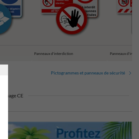
Panneaux d'interdiction
Panneaux d'incen
Pictogrammes et panneaux de sécurité
rquage CE