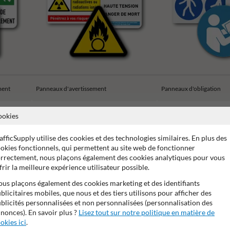
ment
Panneaux d'avertissement
Panneaux d'obligation
ookies
afficSupply utilise des cookies et des technologies similaires. En plus des
okies fonctionnels, qui permettent au site web de fonctionner
rrectement, nous plaçons également des cookies analytiques pour vous
e de 15 ans sur le film réfléchissant
Stratifé anti-graffiti
Ma
frir la meilleure expérience utilisateur possible.
us plaçons également des cookies marketing et des identifiants
blicitaires mobiles, que nous et des tiers utilisons pour afficher des
blicités personnalisées et non personnalisées (personnalisation des
nonces). En savoir plus ?
Lisez tout sur notre politique en matière de
okies ici
.