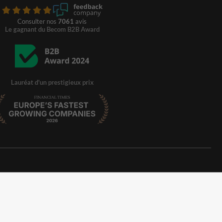
Consulter nos
7061
avis
Le gagnant du Becom B2B Award
Lauréat d'un prestigieux prix