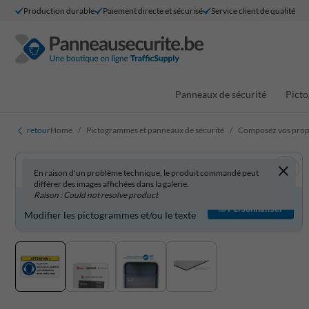
Production durable
Paiement directe et sécurisé
Service client de qualité
Panneaux de sécurité
Picto
retour
Home
Pictogrammes et panneaux de sécurité
Composez vos propr
En raison d'un problème technique, le produit commandé peut
différer des images affichées dans la galerie.
Raison : Could not resolve product
Produit personnalisable ?
Personnaliser
Modifier les pictogrammes et/ou le texte