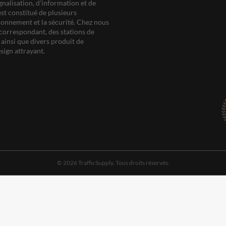
gnalisation, d'information et de
est constitué de plusieurs
ationnement et la sécurité. Chez nous
correspondant, des stations de
ainsi que divers produit de
sign attrayant.
© 2026 TrafficSupply. Tous droits réservés.