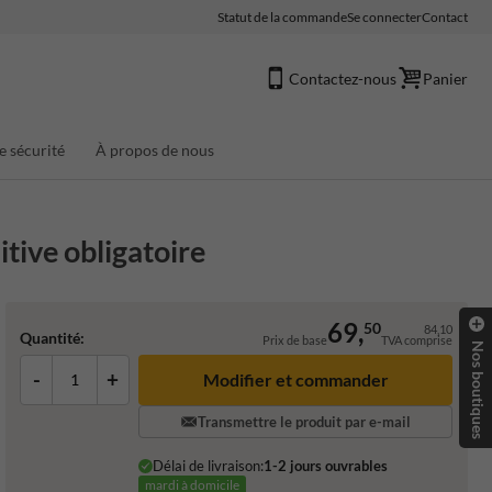
Statut de la commande
Se connecter
Contact
Contactez-nous
Panier
e sécurité
À propos de nous
itive obligatoire
69,
50
84,10
Quantité:
Prix de base
TVA comprise
Nos boutiques
-
+
Transmettre le produit par e-mail
Délai de livraison:
1-2 jours ouvrables
mardi à domicile