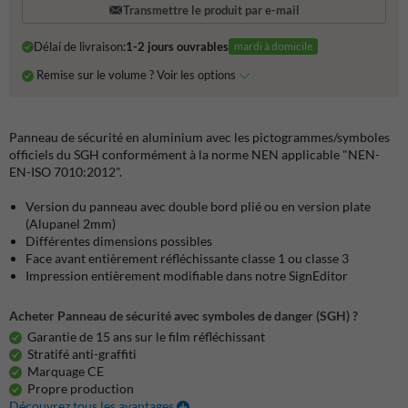
Transmettre le produit par e-mail
Délai de livraison:
1-2 jours ouvrables
mardi à domicile
Remise sur le volume ? Voir les options
Panneau de sécurité en aluminium avec les pictogrammes/symboles
officiels du SGH conformément à la norme NEN applicable "NEN-
EN-ISO 7010:2012".
Version du panneau avec double bord plié ou en version plate
(Alupanel 2mm)
Différentes dimensions possibles
Face avant entièrement réfléchissante classe 1 ou classe 3
Impression entièrement modifiable dans notre SignEditor
Acheter Panneau de sécurité avec symboles de danger (SGH) ?
Garantie de 15 ans sur le film réfléchissant
Stratifé anti-graffiti
Marquage CE
Propre production
Découvrez tous les avantages