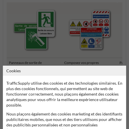
Panneaux de sortie de
Composez vos propres
Panne
secours
panneaux de sécurité
rasse
Cookies
Pictogrammes et panneaux de sécurité
TrafficSupply utilise des cookies et des technologies similaires. En
plus des cookies fonctionnels, qui permettent au site web de
fonctionner correctement, nous plaçons également des cookies
analytiques pour vous offrir la meilleure expérience utilisateur
possible.
Nous plaçons également des cookies marketing et des identifiants
publicitaires mobiles, que nous et des tiers utilisons pour afficher
des publicités personnalisées et non personnalisées