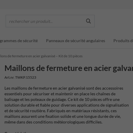
rechercher un produit...
grammes de sécurité
Panneaux de sécurité angulaires
Produits d
lons de fermeture en acier galvanisé – Kit de 10 pièces
Maillons de fermeture en acier galvan
Art.nr. TWKP.15523
Les maillons de fermeture en acier galvanisé sont des accessoires
essentiels pour sécuriser et maintenir en place les chaînes de
balisage et les poteaux de guidage. Ce kit de 10 pièces offre une
solution durable et fiable pour diverses applications de signalisation
et de sécurité routière. Fabriqués en matériaux résistants, ces
maillons assurent une fixation solide et une longue durée de vie,
même dans des conditions météorologiques difficiles.