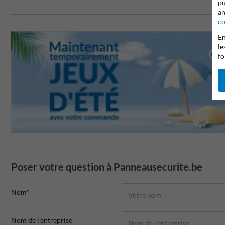
pu
an
co
En
le
fo
Poser votre question à Panneausecurite.be
Nom*
Nom de l'entreprise