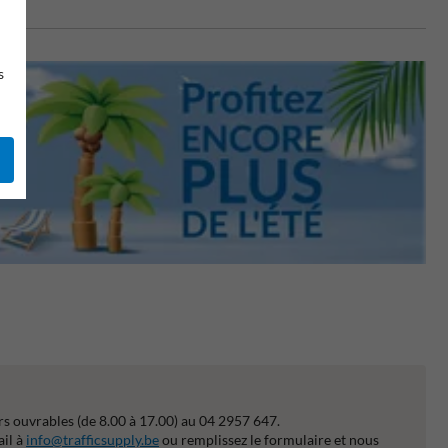
s
s ouvrables (de 8.00 à 17.00) au 04 2957 647.
ail à
info@trafficsupply.be
ou remplissez le formulaire et nous