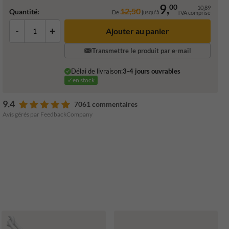
9,
00
10,89
12,50
Quantité:
De
jusqu'à
TVA comprise
-
+
Ajouter au panier
Transmettre le produit par e-mail
Délai de livraison:
3-4 jours ouvrables
✓en stock
9.4
7061 commentaires
Avis gérés par FeedbackCompany