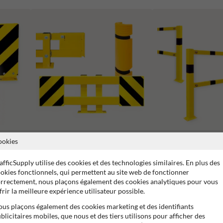
e
ookies
Protection des racks et des colonnes
Garde-corps de sécurité
afficSupply utilise des cookies et des technologies similaires. En plus des
okies fonctionnels, qui permettent au site web de fonctionner
rrectement, nous plaçons également des cookies analytiques pour vous
frir la meilleure expérience utilisateur possible.
us plaçons également des cookies marketing et des identifiants
 ans de garantie fabricant
Propre production
Fabriqué en 
blicitaires mobiles, que nous et des tiers utilisons pour afficher des