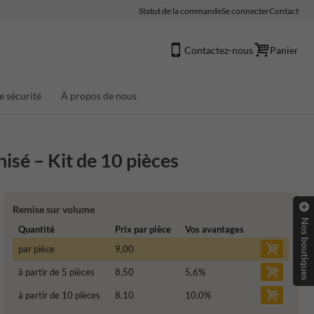
Statut de la commande
Se connecter
Contact
Contactez-nous
Panier
e sécurité
À propos de nous
isé – Kit de 10 pièces
Remise sur volume
Nos boutiques
Quantité
Prix par pièce
Vos avantages
par pièce
9,00
à partir de 5 pièces
8,50
5,6
%
à partir de 10 pièces
8,10
10,0
%