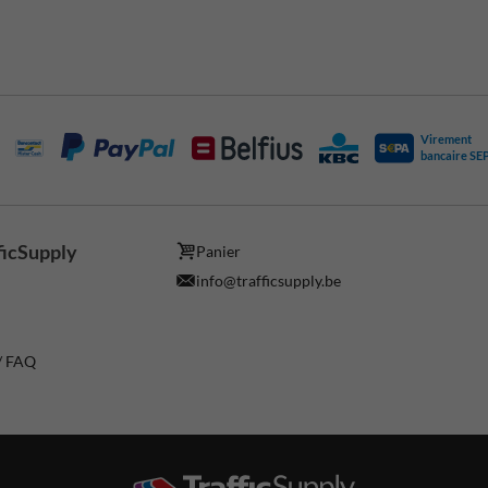
Virement
bancaire SE
ficSupply
Panier
info@trafficsupply.be
 / FAQ