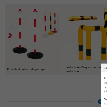
Protections d'angle et supports d
C
Potelets et poteaux de guidage
protection
Tr
co
co
of
No
2
pu