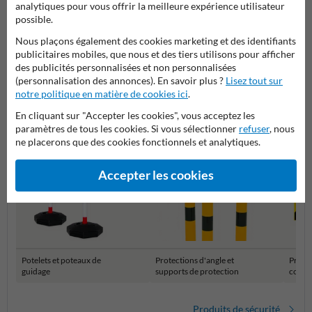
analytiques pour vous offrir la meilleure expérience utilisateur
montage au sol -
60x1010mm
possible.
Nous plaçons également des cookies marketing et des identifiants
Plus de produits relatifs
publicitaires mobiles, que nous et des tiers utilisons pour afficher
des publicités personnalisées et non personnalisées
(personnalisation des annonces). En savoir plus ?
Lisez tout sur
Catégories dans cette groupe
notre politique en matière de cookies ici
.
En cliquant sur "Accepter les cookies", vous acceptez les
paramètres de tous les cookies. Si vous sélectionner
refuser
, nous
ne placerons que des cookies fonctionnels et analytiques.
Accepter les cookies
Potelets et poteaux de
Protections d'angle et
Protec
guidage
supports de protection
colon
Produits de sécurité