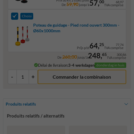
Prix du kit 2 stuks p/set
57,
00
68,97
59,90
De
jusqu'à
TVA comprise
Choisi
Poteau de guidage - Pied rond ouvert 300mm -
Ø60x1000mm
64,
25
77,74
Prijs p/st
TVA comprise
248,
65
300,86
260,00
De
jusqu'à
TVA comprise
Délai de livraison:
3-4 werkdagen
donderdag in huis
-
+
Commander la combinaison
Produits relatifs
Produits relatifs / alternatifs