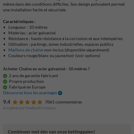
même dans des conditions difficiles. Son design polyvalent permet
une installation facile et sécurisée.
Caractéristiques :
Longueur : 10 mètres
Matériau : acier galvanisé
Résistance : haute résistance à la corrosion et aux intempéries
Utilisation : parkings, zones industrielles, espaces publics
Maillons de chaîne
non-inclus (disponible séparément)
Couleurs rouge/blanc ou jaune/noir (voir options)
Acheter Chaîne en acier galvanisé - 10 mètres ?
2 ans de garantie fabricant
Propre production
Fabriqué en Europe
Découvrez tous les avantages
9.4
7061 commentaires
Avis gérés par FeedbackCompany
Combineer met één van onze kettingpalen!