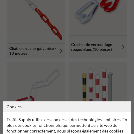
Crochet de verrouillage
Chaîne en acier galvanisé -
rouge/blanc (10 pièces)
10 mètres
Cookies
TrafficSupply utilise des cookies et des technologies similaires. En
plus des cookies fonctionnels, qui permettent au site web de
Chaîne en plastique
fonctionner correctement, nous plaçons également des cookies
Poteau de guidage
rouge/blanche – 30m