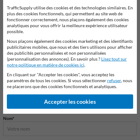
TrafficSupply utilise des cookies et des technologies similaires. En
plus des cookies fonctionnels, qui permettent au site web de
fonctionner correctement, nous plaçons également des cookies
Potelets et poteaux de
Protections d'angle et
Protec
analytiques pour vous offrir la meilleure expérience utilisateur
guidage
supports de protection
colon
possible.
Nous plaçons également des cookies marketing et des identifiants
Produits de sécurité
publicitaires mobiles, que nous et des tiers utilisons pour afficher
des publicités personnalisées et non personnalisées
(personnalisation des annonces). En savoir plus ?
Lisez tout sur
notre politique en matière de cookies ici
.
En cliquant sur "Accepter les cookies", vous acceptez les
paramètres de tous les cookies. Si vous sélectionner
refuser
, nous
ne placerons que des cookies fonctionnels et analytiques.
Accepter les cookies
Poser votre question à Panneausecurite.be
Nom*