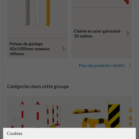
Chaîne en acier galvanisé -
10 mètres
Poteau de guidage
60x1400mm anneaux
réflexes
Plus de produits relatifs
Catégories dans cette groupe
Cookies