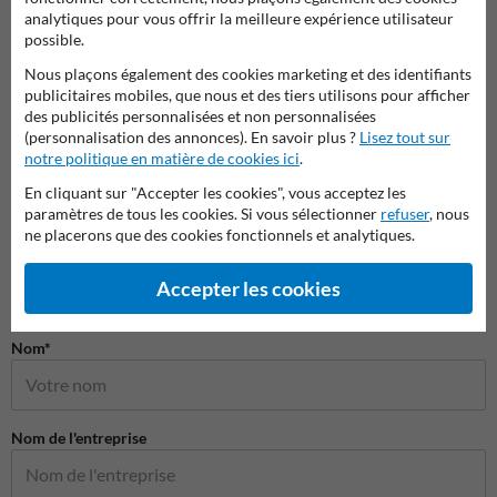
Pictogrammes de lutte contre
Pictogrammes de sauvetage
Picto
analytiques pour vous offrir la meilleure expérience utilisateur
l'incendie
possible.
Nous plaçons également des cookies marketing et des identifiants
Pictogrammes de sécurité
publicitaires mobiles, que nous et des tiers utilisons pour afficher
des publicités personnalisées et non personnalisées
(personnalisation des annonces). En savoir plus ?
Lisez tout sur
notre politique en matière de cookies ici
.
En cliquant sur "Accepter les cookies", vous acceptez les
paramètres de tous les cookies. Si vous sélectionner
refuser
, nous
ne placerons que des cookies fonctionnels et analytiques.
Accepter les cookies
Poser votre question à Panneausecurite.be
Nom*
Nom de l'entreprise