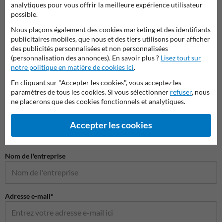
analytiques pour vous offrir la meilleure expérience utilisateur
possible.
Nous plaçons également des cookies marketing et des identifiants
publicitaires mobiles, que nous et des tiers utilisons pour afficher
des publicités personnalisées et non personnalisées
(personnalisation des annonces). En savoir plus ?
Lisez tout sur
notre politique en matière de cookies ici
.
En cliquant sur "Accepter les cookies", vous acceptez les
paramètres de tous les cookies. Si vous sélectionner
refuser
, nous
Poser votre question à Panneausecurite.be
ne placerons que des cookies fonctionnels et analytiques.
Nom*
Accepter les cookies
Nom de l'entreprise
Adresse e-mail*