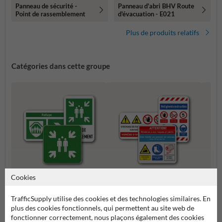
Panneau de sécurité -
Panneau d'abri BHV Route
Point de rassemblement
d'évacuation - E021
Plus de produits relatifs
Catégories dans cette groupe
Cookies
Panneaux de point de
Composez vos propres
Panne
rassemblement
panneaux de sécurité
TrafficSupply utilise des cookies et des technologies similaires. En
plus des cookies fonctionnels, qui permettent au site web de
fonctionner correctement, nous plaçons également des cookies
Pictogrammes et panneaux de sécurité