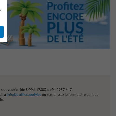
s
s ouvrables (de 8.00 à 17.00) au 04 2957 647.
ail à
info@trafficsupply.be
ou remplissez le formulaire et nous
le.