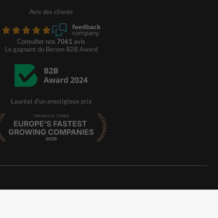
Avis des clients
Consulter nos
7061
avis
Le gagnant du Becom B2B Award
Lauréat d'un prestigieux prix