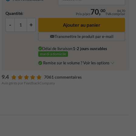
70,
00
84,70
Quantité:
Prix p/pcs
TVA comprise
-
+
Ajouter au panier
Transmettre le produit par e-mail
Délai de livraison:
1-2 jours ouvrables
mardi à domicile
Remise sur le volume ? Voir les options
9.4
7061 commentaires
Avis gérés par FeedbackCompany