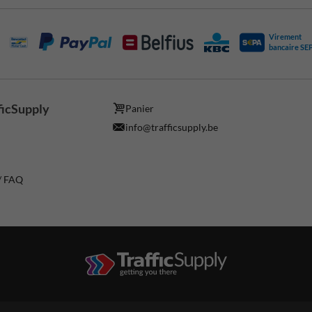
Virement
bancaire SE
ficSupply
Panier
info@trafficsupply.be
 / FAQ