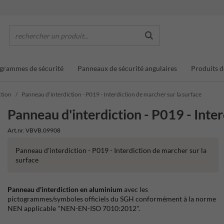
rechercher un produit...
grammes de sécurité
Panneaux de sécurité angulaires
Produits d
ction
Panneau d'interdiction - P019 - Interdiction de marcher sur la surface
Panneau d'interdiction - P019 - Inter
Art.nr. VBVB.09908
Panneau d'interdiction - P019 - Interdiction de marcher sur la
surface
Panneau d'interdiction en aluminium
avec les
pictogrammes/symboles officiels du SGH conformément à la norme
NEN applicable "NEN-EN-ISO 7010:2012".