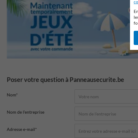
co
En
le
fo
Poser votre question à Panneausecurite.be
Nom*
Nom de l'entreprise
Adresse e-mail*