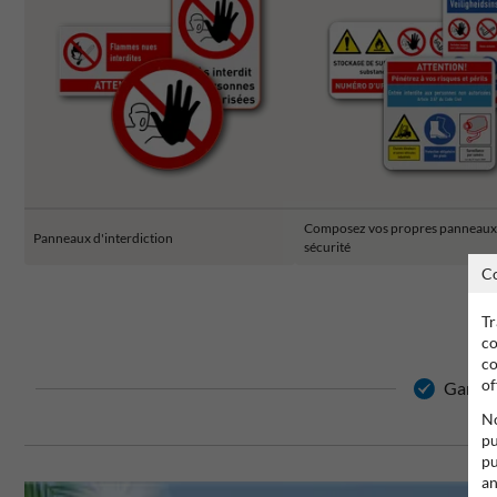
Composez vos propres panneaux
Panneaux d'interdiction
sécurité
C
Tr
co
co
of
Garanti
No
pu
pu
an