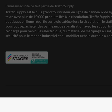
Panneausecurite.be fait partie de TrafficSupply
TrafficSupply est le plus grand fournisseur en ligne de panneaux de si
texte avec plus de 10.000 produits liés à la circulation. TrafficSupply 
boutiques en ligne répartie sur trois catégories : la circulation, le st
vous pouvez acheter des panneaux de signalisation avec les supports 
recharge pour véhicules électrqique, du matériel de marquage au sol, 
sécurité pour le monde industriel et du mobilier urbain durable au de