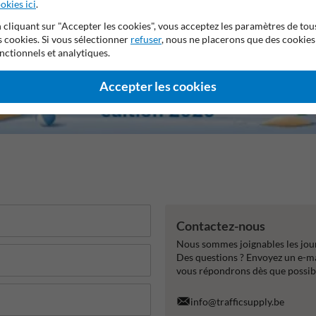
okies ici
.
 cliquant sur "Accepter les cookies", vous acceptez les paramètres de tou
s cookies. Si vous sélectionner
refuser
, nous ne placerons que des cookies
nctionnels et analytiques.
Accepter les cookies
Contactez-nous
Nous sommes joignables les jour
Des questions ? Envoyez un e-m
vous répondrons dès que possib
info@trafficsupply.be