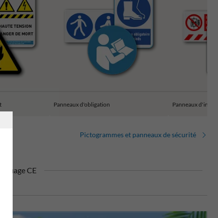
t
Panneaux d'obligation
Panneaux d'incen
Pictogrammes et panneaux de sécurité
rquage CE