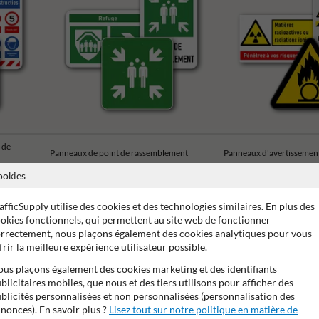
 de
Panneaux de point de rassemblement
Panneaux d'avertissemen
ookies
afficSupply utilise des cookies et des technologies similaires. En plus des
okies fonctionnels, qui permettent au site web de fonctionner
rrectement, nous plaçons également des cookies analytiques pour vous
frir la meilleure expérience utilisateur possible.
e de 15 ans sur le film réfléchissant
Stratifé anti-graffiti
Ma
us plaçons également des cookies marketing et des identifiants
blicitaires mobiles, que nous et des tiers utilisons pour afficher des
blicités personnalisées et non personnalisées (personnalisation des
nonces). En savoir plus ?
Lisez tout sur notre politique en matière de