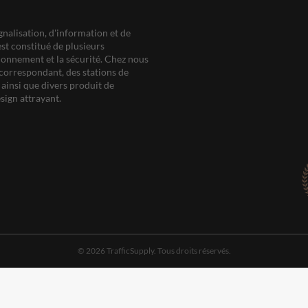
gnalisation, d'information et de
est constitué de plusieurs
ationnement et la sécurité. Chez nous
correspondant, des stations de
ainsi que divers produit de
sign attrayant.
© 2026 TrafficSupply. Tous droits réservés.