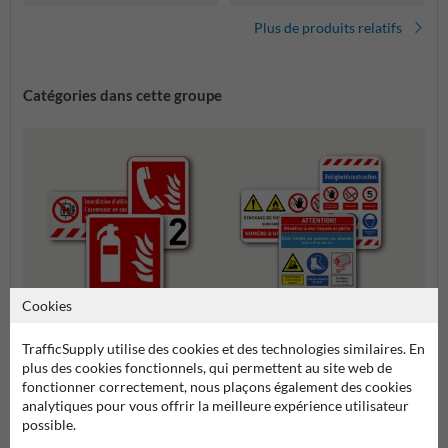
Plus de produits relatifs
Catégories dans cette groupe
Cookies
Composez vos propres
Panne
Panneaux d'incendie
TrafficSupply utilise des cookies et des technologies similaires. En
panneaux de sécurité
rasse
plus des cookies fonctionnels, qui permettent au site web de
fonctionner correctement, nous plaçons également des cookies
analytiques pour vous offrir la meilleure expérience utilisateur
Pictogrammes et panneaux de sécurité
possible.