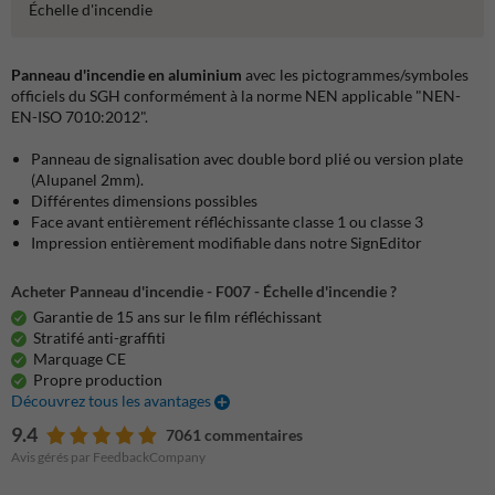
Échelle d'incendie
Panneau d'incendie en aluminium
avec les pictogrammes/symboles
officiels du SGH conformément à la norme NEN applicable "NEN-
EN-ISO 7010:2012".
Panneau de signalisation avec double bord plié ou version plate
(Alupanel 2mm).
Différentes dimensions possibles
Face avant entièrement réfléchissante classe 1 ou classe 3
Impression entièrement modifiable dans notre SignEditor
Acheter Panneau d'incendie - F007 - Échelle d'incendie ?
Garantie de 15 ans sur le film réfléchissant
Stratifé anti-graffiti
Marquage CE
Propre production
Découvrez tous les avantages
9.4
7061 commentaires
Avis gérés par FeedbackCompany